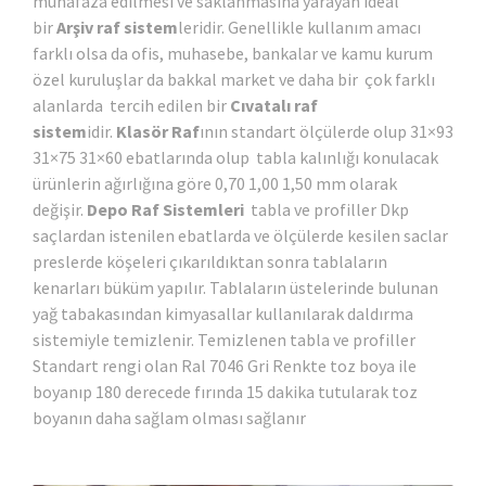
muhafaza edilmesi ve saklanmasına yarayan ideal
bir
Arşiv raf sistem
leridir. Genellikle kullanım amacı
farklı olsa da ofis, muhasebe, bankalar ve kamu kurum
özel kuruluşlar da bakkal market ve daha bir çok farklı
alanlarda tercih edilen bir
Cıvatalı raf
sistem
idir.
Klasör Raf
ının standart ölçülerde olup 31×93
31×75 31×60 ebatlarında olup tabla kalınlığı konulacak
ürünlerin ağırlığına göre 0,70 1,00 1,50 mm olarak
değişir.
Depo Raf Sistemleri
tabla ve profiller Dkp
saçlardan istenilen ebatlarda ve ölçülerde kesilen saclar
preslerde köşeleri çıkarıldıktan sonra tablaların
kenarları büküm yapılır. Tablaların üstelerinde bulunan
yağ tabakasından kimyasallar kullanılarak daldırma
sistemiyle temizlenir. Temizlenen tabla ve profiller
Standart rengi olan Ral 7046 Gri Renkte toz boya ile
boyanıp 180 derecede fırında 15 dakika tutularak toz
boyanın daha sağlam olması sağlanır