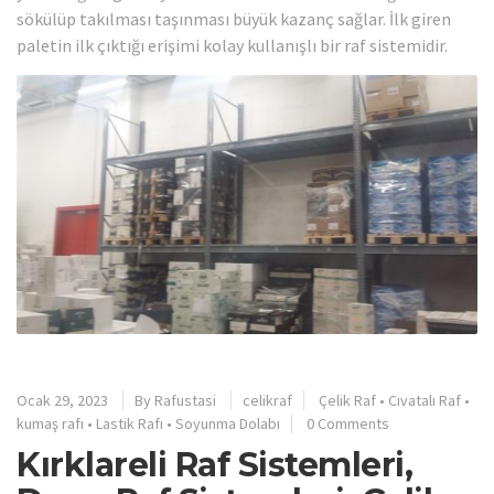
sökülüp takılması taşınması büyük kazanç sağlar. İlk giren
paletin ilk çıktığı erişimi kolay kullanışlı bir raf sistemidir.
Ocak 29, 2023
By
Rafustasi
celikraf
Çelik Raf
•
Cıvatalı Raf
•
kumaş rafı
•
Lastik Rafı
•
Soyunma Dolabı
0 Comments
Kırklareli Raf Sistemleri,