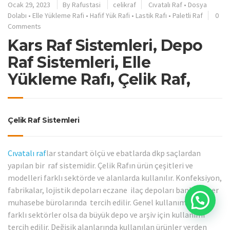
Ocak 29, 2023
By
Rafustasi
celikraf
Cıvatalı Raf
•
Dosya
Dolabı
•
Elle Yükleme Rafi
•
Hafif Yük Rafi
•
Lastik Rafı
•
Paletli Raf
0
Comments
Kars Raf Sistemleri, Depo
Raf Sistemleri, Elle
Yükleme Rafı, Çelik Raf,
Çelik Raf Sistemleri
Cıvatalı raf
lar standart ölçü ve ebatlarda dkp saçlardan
yapılan bir raf sistemidir. Çelik Rafın ürün çeşitleri ve
modelleri farklı sektörde ve alanlarda kullanılır. Konfeksiyon,
fabrikalar, lojistik depoları eczane ilaç depoları banka noter
muhasebe bürolarında tercih edilir. Genel kullanım amacı
farklı sektörler olsa da büyük depo ve arşiv için kullanımı
tercih edilir. Değişik alanlarında kullanılan ürünler yerden