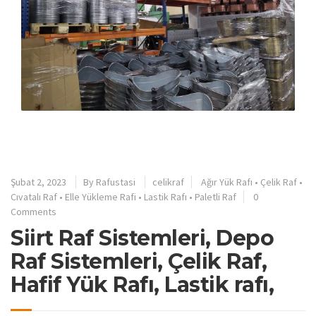
Şubat 2, 2023
By
Rafustasi
celikraf
Ağır Yük Rafı
•
Çelik Raf
•
Cıvatalı Raf
•
Elle Yükleme Rafi
•
Lastik Rafı
•
Paletli Raf
0
Comments
Siirt Raf Sistemleri, Depo
Raf Sistemleri, Çelik Raf,
Hafif Yük Rafı, Lastik rafı,