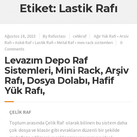
Etiket: Lastik Rafı
Ağustos 18, 2023
By
Rafustasi
celikraf
Ağır Yük Rafı
•
Arsiv
Rafı
•
Askılı Raf
•
Lastik Rafı
•
Metal Raf
•
mını rack sistemleri
0
Comments
Levazım Depo Raf
Sistemleri, Mini Rack, Arşiv
Rafı, Dosya Dolabı, Hafif
Yük Rafı,
ÇELİK RAF
Toplum arasında Çelik Raf olarak bilinen bu sistem daha
çok dosya ve klasör gibi evrakların düzenli bir şekilde