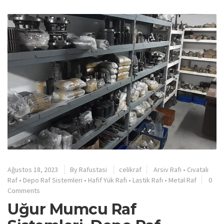
Ağustos 18, 2023
By
Rafustasi
celikraf
Arsiv Rafı
•
Cıvatalı
Raf
•
Depo Raf Sistemleri
•
Hafif Yük Rafi
•
Lastik Rafı
•
Metal Raf
0
Comments
Uğur Mumcu Raf