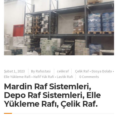
Şubat 1, 2023
By
Rafustasi
celikraf
Çelik Raf
•
Dosya Dolabı
•
Elle Yükleme Rafi
•
Hafif Yük Rafi
•
Lastik Rafı
0 Comments
Mardin Raf Sistemleri,
Depo Raf Sistemleri, Elle
Yükleme Rafı, Çelik Raf.