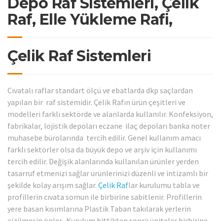
Depo Raf Sistemleri, Çelik
Raf, Elle Yükleme Rafi,
Çelik Raf Sistemleri
Cıvatalı raflar standart ölçü ve ebatlarda dkp saçlardan
yapılan bir raf sistemidir. Çelik Rafın ürün çeşitleri ve
modelleri farklı sektörde ve alanlarda kullanılır. Konfeksiyon,
fabrikalar, lojistik depoları eczane ilaç depoları banka noter
muhasebe bürolarında tercih edilir. Genel kullanım amacı
farklı sektörler olsa da büyük depo ve arşiv için kullanımı
tercih edilir. Değişik alanlarında kullanılan ürünler yerden
tasarruf etmenizi sağlar ürünlerinizi düzenli ve intizamlı bir
şekilde kolay arışım sağlar.
Çelik Raf
lar kurulumu tabla ve
profillerin cıvata somun ile birbirine sabitlenir. Profillerin
yere basan kısımlarına Plastik Taban takılarak yerlerin
çizilmesin önler. Kurulum bittikten sonra üniteler birbirine