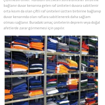
bağlanır duvar kenarına gelen raf üniteleri duvara sabitlenir
orta kısım da olan çiftli raf üniteleri üstten birbirine bağlanıp
duvar kenarında olan raflara sabitlenerek daha sağlam
olması sağlanır. Buradaki amaç ünitelerin deprem veya doğal
afetlerde zarar görmemesi için yapılır.