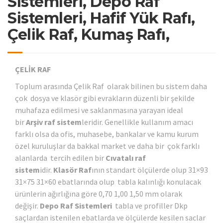
Sistemleri, Depo Raf
Sistemleri, Hafif Yük Rafı,
Çelik Raf, Kumaş Rafı,
ÇELİK RAF
Toplum arasında Çelik Raf olarak bilinen bu sistem daha
çok dosya ve klasör gibi evrakların düzenli bir şekilde
muhafaza edilmesi ve saklanmasına yarayan ideal
bir
Arşiv raf sistem
leridir. Genellikle kullanım amacı
farklı olsa da ofis, muhasebe, bankalar ve kamu kurum
özel kuruluşlar da bakkal market ve daha bir çok farklı
alanlarda tercih edilen bir
Cıvatalı raf
sistem
idir.
Klasör Raf
ının standart ölçülerde olup 31×93
31×75 31×60 ebatlarında olup tabla kalınlığı konulacak
ürünlerin ağırlığına göre 0,70 1,00 1,50 mm olarak
değişir.
Depo Raf Sistemleri
tabla ve profiller Dkp
saçlardan istenilen ebatlarda ve ölçülerde kesilen saclar