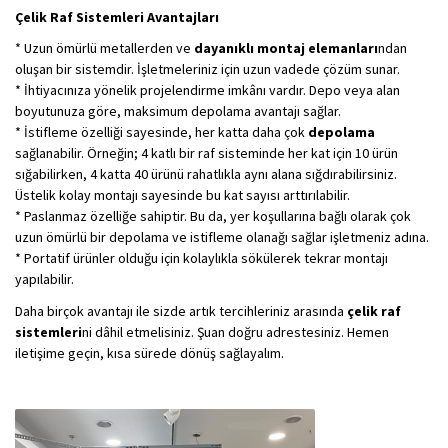
Çelik Raf Sistemleri Avantajları
* Uzun ömürlü metallerden ve
dayanıklı montaj elemanları
ndan
oluşan bir sistemdir. İşletmeleriniz için uzun vadede çözüm sunar.
* İhtiyacınıza yönelik projelendirme imkânı vardır. Depo veya alan
boyutunuza göre, maksimum depolama avantajı sağlar.
* İstifleme özelliği sayesinde, her katta daha çok
depolama
sağlanabilir. Örneğin; 4 katlı bir raf sisteminde her kat için 10 ürün
sığabilirken, 4 katta 40 ürünü rahatlıkla aynı alana sığdırabilirsiniz.
Üstelik kolay montajı sayesinde bu kat sayısı arttırılabilir.
* Paslanmaz özelliğe sahiptir. Bu da, yer koşullarına bağlı olarak çok
uzun ömürlü bir depolama ve istifleme olanağı sağlar işletmeniz adına.
* Portatif ürünler olduğu için kolaylıkla sökülerek tekrar montajı
yapılabilir.
Daha birçok avantajı ile sizde artık tercihleriniz arasında
çelik raf
sistemleri
ni dâhil etmelisiniz. Şuan doğru adrestesiniz. Hemen
iletişime geçin, kısa sürede dönüş sağlayalım.