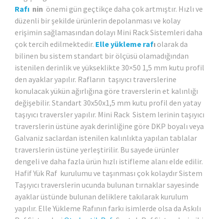
Rafı
nin
önemi gün geçtikçe daha çok artmıştır. Hızlı ve
düzenli bir şekilde ürünlerin depolanması ve kolay
erişimin sağlamasından dolayı Mini Rack Sistemleri daha
çok tercih edilmektedir.
Elle yükleme raf
ı
olarak da
bilinen bu sistem standart bir ölçüsü olamadığından
istenilen derinlik ve yükseklikte 30×50 1,5 mm kutu profil
den ayaklar yapılır. Rafların taşıyıcı traverslerine
konulacak yükün ağırlığına göre traverslerin et kalınlığı
değişebilir. Standart 30x50x1,5 mm kutu profil den yatay
taşıyıcı traversler yapılır. Mini Rack Sistem lerinin taşıyıcı
traverslerin üstüne ayak derinliğine göre DKP boyalı veya
Galvaniz saclardan istenilen kalınlıkta yapılan tablalar
traverslerin üstüne yerleştirilir. Bu sayede ürünler
dengeli ve daha fazla ürün hızlı istifleme alanı elde edilir.
Hafif Yük Raf kurulumu ve taşınması çok kolaydır Sistem
Taşıyıcı traverslerin ucunda bulunan tırnaklar sayesinde
ayaklar üstünde bulunan deliklere takılarak kurulum
yapılır. Elle Yükleme Rafının farkı isimlerde olsa da Askılı