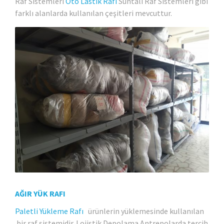
Raf Sistemleri
Oto Lastik Rafı
Suntalı Raf Sistemleri gibi
farklı alanlarda kullanılan çeşitleri mevcuttur.
AĞIR YÜK RAFI
Paletli Yükleme Rafı
ürünlerin yüklemesinde kullanılan
bir raf sistemidir. Lojistik Depolama Antrepolarda tercih