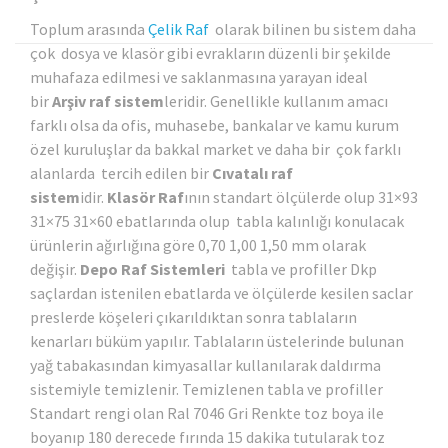
Toplum arasında
Çelik Raf
olarak bilinen bu sistem daha
çok dosya ve klasör gibi evrakların düzenli bir şekilde
muhafaza edilmesi ve saklanmasına yarayan ideal
bir
Arşiv raf sistem
leridir. Genellikle kullanım amacı
farklı olsa da ofis, muhasebe, bankalar ve kamu kurum
özel kuruluşlar da bakkal market ve daha bir çok farklı
alanlarda tercih edilen bir
Cıvatalı raf
sistem
idir.
Klasör Raf
ının standart ölçülerde olup 31×93
31×75 31×60 ebatlarında olup tabla kalınlığı konulacak
ürünlerin ağırlığına göre 0,70 1,00 1,50 mm olarak
değişir.
Depo Raf Sistemleri
tabla ve profiller Dkp
saçlardan istenilen ebatlarda ve ölçülerde kesilen saclar
preslerde köşeleri çıkarıldıktan sonra tablaların
kenarları büküm yapılır. Tablaların üstelerinde bulunan
yağ tabakasından kimyasallar kullanılarak daldırma
sistemiyle temizlenir. Temizlenen tabla ve profiller
Standart rengi olan Ral 7046 Gri Renkte toz boya ile
boyanıp 180 derecede fırında 15 dakika tutularak toz