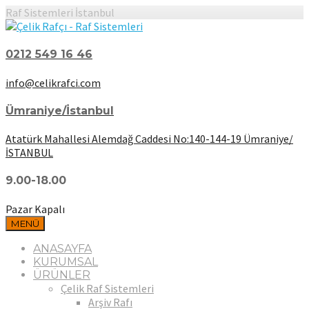
Raf Sistemleri İstanbul
0212 549 16 46
info@celikrafci.com
Ümraniye/İstanbul
Atatürk Mahallesi Alemdağ Caddesi No:140-144-19 Ümraniye/
İSTANBUL
9.00-18.00
Pazar Kapalı
MENÜ
ANASAYFA
KURUMSAL
ÜRÜNLER
Çelik Raf Sistemleri
Arşiv Rafı