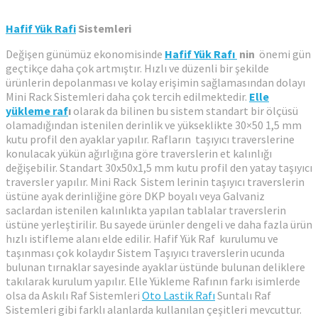
Hafif Yük Rafi
Sistemleri
Değişen günümüz ekonomisinde
Hafif Yük Rafı
nin
önemi gün
geçtikçe daha çok artmıştır. Hızlı ve düzenli bir şekilde
ürünlerin depolanması ve kolay erişimin sağlamasından dolayı
Mini Rack Sistemleri daha çok tercih edilmektedir.
Elle
yükleme raf
ı
olarak da bilinen bu sistem standart bir ölçüsü
olamadığından istenilen derinlik ve yükseklikte 30×50 1,5 mm
kutu profil den ayaklar yapılır. Rafların taşıyıcı traverslerine
konulacak yükün ağırlığına göre traverslerin et kalınlığı
değişebilir. Standart 30x50x1,5 mm kutu profil den yatay taşıyıcı
traversler yapılır. Mini Rack Sistem lerinin taşıyıcı traverslerin
üstüne ayak derinliğine göre DKP boyalı veya Galvaniz
saclardan istenilen kalınlıkta yapılan tablalar traverslerin
üstüne yerleştirilir. Bu sayede ürünler dengeli ve daha fazla ürün
hızlı istifleme alanı elde edilir. Hafif Yük Raf kurulumu ve
taşınması çok kolaydır Sistem Taşıyıcı traverslerin ucunda
bulunan tırnaklar sayesinde ayaklar üstünde bulunan deliklere
takılarak kurulum yapılır. Elle Yükleme Rafının farkı isimlerde
olsa da Askılı Raf Sistemleri
Oto Lastik Rafı
Suntalı Raf
Sistemleri gibi farklı alanlarda kullanılan çeşitleri mevcuttur.