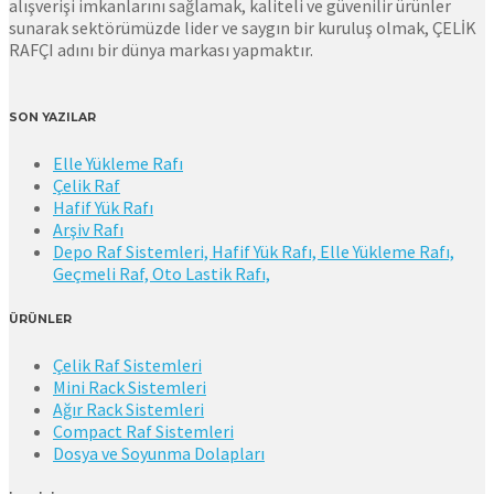
alışverişi imkanlarını sağlamak, kaliteli ve güvenilir ürünler
sunarak sektörümüzde lider ve saygın bir kuruluş olmak, ÇELİK
RAFÇI adını bir dünya markası yapmaktır.
SON YAZILAR
Elle Yükleme Rafı
Çelik Raf
Hafif Yük Rafı
Arşiv Rafı
Depo Raf Sistemleri, Hafif Yük Rafı, Elle Yükleme Rafı,
Geçmeli Raf, Oto Lastik Rafı,
ÜRÜNLER
Çelik Raf Sistemleri
Mini Rack Sistemleri
Ağır Rack Sistemleri
Compact Raf Sistemleri
Dosya ve Soyunma Dolapları