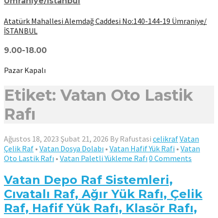
Ümraniye/İstanbul
Atatürk Mahallesi Alemdağ Caddesi No:140-144-19 Ümraniye/
İSTANBUL
9.00-18.00
Pazar Kapalı
Etiket: Vatan Oto Lastik
Rafı
Ağustos 18, 2023
Şubat 21, 2026
By
Rafustasi
celikraf
Vatan
Çelik Raf
•
Vatan Dosya Dolabı
•
Vatan Hafif Yük Rafi
•
Vatan
Oto Lastik Rafı
•
Vatan Paletli Yükleme Rafı
0 Comments
Vatan Depo Raf Sistemleri,
Cıvatalı Raf, Ağır Yük Rafı, Çelik
Raf, Hafif Yük Rafı, Klasör Rafı,