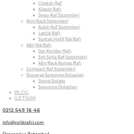
Civatalı Raf
Klasör Rafı
Depo Raf Sistemleri
Mini Rack Sistemleri
Askılı Raf Sistemleri
Lastik Rafı
Suntalı Hafif Yük Rafı
Ağır Yük Rafı
Dar Koridor Rafı
Sırt Sırta Raf Sistemleri
Ağır Rack Kumaş Rafı
Compact Raf Sistemleri
Dosya ve Soyunma Dolapları
Dosya Dolabı
Soyunma Dolapları
BLOG
İLETİŞİM
0212 549 16 46
info@celikrafci.com