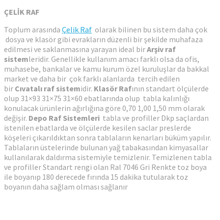
ÇELİK RAF
Toplum arasında
Çelik Raf
olarak bilinen bu sistem daha çok
dosya ve klasör gibi evrakların düzenli bir şekilde muhafaza
edilmesi ve saklanmasına yarayan ideal bir
Arşiv raf
sistem
leridir. Genellikle kullanım amacı farklı olsa da ofis,
muhasebe, bankalar ve kamu kurum özel kuruluşlar da bakkal
market ve daha bir çok farklı alanlarda tercih edilen
bir
Cıvatalı raf sistem
idir.
Klasör Raf
ının standart ölçülerde
olup 31×93 31×75 31×60 ebatlarında olup tabla kalınlığı
konulacak ürünlerin ağırlığına göre 0,70 1,00 1,50 mm olarak
değişir.
Depo Raf Sistemleri
tabla ve profiller Dkp saçlardan
istenilen ebatlarda ve ölçülerde kesilen saclar preslerde
köşeleri çıkarıldıktan sonra tablaların kenarları büküm yapılır.
Tablaların üstelerinde bulunan yağ tabakasından kimyasallar
kullanılarak daldırma sistemiyle temizlenir. Temizlenen tabla
ve profiller Standart rengi olan Ral 7046 Gri Renkte toz boya
ile boyanıp 180 derecede fırında 15 dakika tutularak toz
boyanın daha sağlam olması sağlanır