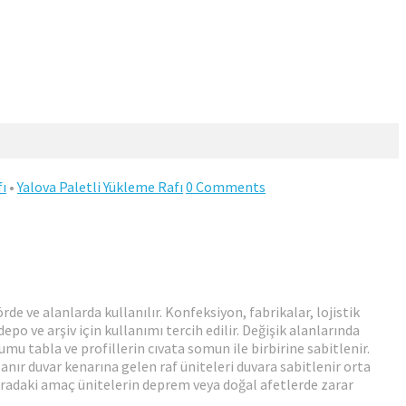
fı
•
Yalova Paletli Yükleme Rafı
0 Comments
rde ve alanlarda kullanılır. Konfeksiyon, fabrikalar, lojistik
o ve arşiv için kullanımı tercih edilir. Değişik alanlarında
umu tabla ve profillerin cıvata somun ile birbirine sabitlenir.
anır duvar kenarına gelen raf üniteleri duvara sabitlenir orta
Buradaki amaç ünitelerin deprem veya doğal afetlerde zarar