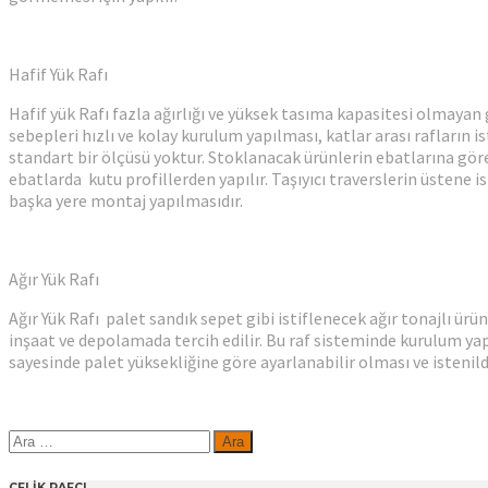
Hafif Yük Rafı
Hafif yük Rafı fazla ağırlığı ve yüksek tasıma kapasitesi olmayan
sebepleri hızlı ve kolay kurulum yapılması, katlar arası rafların i
standart bir ölçüsü yoktur. Stoklanacak ürünlerin ebatlarına göre ö
ebatlarda kutu profillerden yapılır. Taşıyıcı traverslerin üstene 
başka yere montaj yapılmasıdır.
Ağır Yük Rafı
Ağır Yük Rafı palet sandık sepet gibi istiflenecek ağır tonajlı ürü
inşaat ve depolamada tercih edilir. Bu raf sisteminde kurulum yapıla
sayesinde palet yüksekliğine göre ayarlanabilir olması ve istenildi
Arama:
ÇELİK RAFÇI