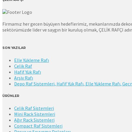
Firmamız her gecen büyüyen hedeflerimiz, mekanlarınızda dekorati
sektörümüzde lider ve saygın bir kuruluş olmak, ÇELİK RAFÇI adın
SON YAZILAR
Elle Yükleme Rafı
Çelik Raf
Hafif Yük Rafı
Arşiv Rafı
Depo Raf Sistemleri, Hafif Yük Rafı, Elle Yükleme Rafı, Geçm
ÜRÜNLER
Çelik Raf Sistemleri
Mini Rack Sistemleri
Ağır Rack Sistemleri
Compact Raf Sistemleri
Dosya ve Soyunma Dolapları