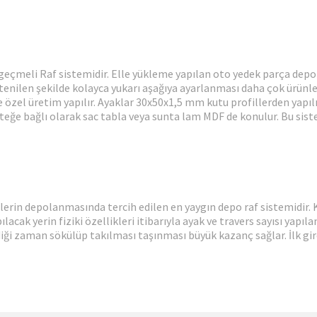
 geçmeli Raf sistemidir. Elle yükleme yapılan oto yedek parça depol
stenilen şekilde kolayca yukarı aşağıya ayarlanması daha çok ürünler
zel üretim yapılır. Ayaklar 30x50x1,5 mm kutu profillerden yapılır. 
isteğe bağlı olarak sac tabla veya sunta lam MDF de konulur. Bu sis
nlerin depolanmasında tercih edilen en yaygın depo raf sistemidir. K
cak yerin fiziki özellikleri itibarıyla ayak ve travers sayısı yapılan
ği zaman sökülüp takılması taşınması büyük kazanç sağlar. İlk giren p