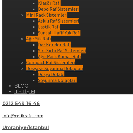
Klasör Rafı
Depo Raf Sistemleri
Mini Rack Sistemleri
Askılı Raf Sistemleri
Lastik Rafı
Suntalı Hafif Yük Rafı
Ağır Yük Rafı
Dar Koridor Rafı
Sırt Sırta Raf Sistemleri
Ağır Rack Kumaş Rafı
Compact Raf Sistemleri
Dosya ve Soyunma Dolapları
Dosya Dolabı
Soyunma Dolapları
BLOG
İLETİŞİM
0212 549 16 46
info@celikrafci.com
Ümraniye/İstanbul