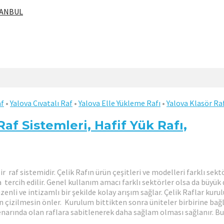
STANBUL
af
•
Yalova Cıvatalı Raf
•
Yalova Elle Yükleme Rafı
•
Yalova Klasör Ra
af Sistemleri, Hafif Yük Rafı,
 raf sistemidir. Çelik Rafın ürün çeşitleri ve modelleri farklı sektö
cih edilir. Genel kullanım amacı farklı sektörler olsa da büyük dep
enli ve intizamlı bir şekilde kolay arışım sağlar. Çelik Raflar kurul
n çizilmesin önler. Kurulum bittikten sonra üniteler birbirine bağl
r kenarında olan raflara sabitlenerek daha sağlam olması sağlanır. 