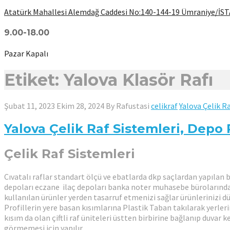
Atatürk Mahallesi Alemdağ Caddesi No:140-144-19 Ümraniye/İ
9.00-18.00
Pazar Kapalı
Etiket: Yalova Klasör Rafı
Şubat 11, 2023
Ekim 28, 2024
By
Rafustasi
celikraf
Yalova Çelik R
Yalova Çelik Raf Sistemleri, Depo R
Çelik Raf Sistemleri
Cıvatalı raflar standart ölçü ve ebatlarda dkp saçlardan yapılan bir
depoları eczane ilaç depoları banka noter muhasebe bürolarında ter
kullanılan ürünler yerden tasarruf etmenizi sağlar ürünlerinizi düz
Profillerin yere basan kısımlarına Plastik Taban takılarak yerleri
kısım da olan çiftli raf üniteleri üstten birbirine bağlanıp duva
görmemesi için yapılır.