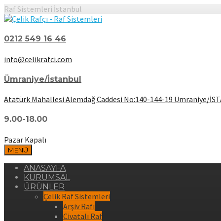
Raf Sistemleri İstanbul
0212 549 16 46
info@celikrafci.com
Ümraniye/İstanbul
Atatürk Mahallesi Alemdağ Caddesi No:140-144-19 Ümraniye/İ
9.00-18.00
Pazar Kapalı
MENÜ
ANASAYFA
KURUMSAL
ÜRÜNLER
Çelik Raf Sistemleri
Arşiv Rafı
Civatalı Raf