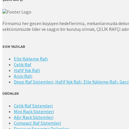
Firmamız her gecen büyüyen hedeflerimiz, mekanlarınızda dekorati
sektörümüzde lider ve saygın bir kuruluş olmak, ÇELİK RAFÇI adın
SON YAZILAR
Elle Yükleme Rafı
Çelik Raf
Hafif Yük Rafı
Arşiv Rafı
Depo Raf Sistemleri, Hafif Yük Rafı, Elle Yükleme Rafı, Geçm
ÜRÜNLER
Çelik Raf Sistemleri
Mini Rack Sistemleri
Ağır Rack Sistemleri
Compact Raf Sistemleri
Dosya ve Soyunma Dolapları