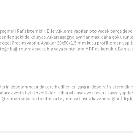
 geçmeli Raf sistemidir. Elle yükleme yapılan oto yedek parça depol
stenilen şekilde kolayca yukarı aşağıya ayarlanması daha çok ürünler
zel üretim yapılır. Ayaklar 30x50x1,5 mm kutu profillerden yapılır. 
isteğe bağlı olarak sac tabla veya sunta lam MDF de konulur. Bu sis
nlerin depolanmasında tercih edilen en yaygın depo raf sistemidir. K
cak yerin fiziki özellikleri itibarıyla ayak ve travers sayısı yapılan
ği zaman sökülüp takılması taşınması büyük kazanç sağlar. İlk giren p