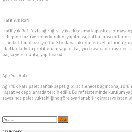
Hafif Yük Rafı
Hafif yük Rafı fazla ağırlığı ve yüksek tasıma kapasitesi olmayan
sebepleri hızlı ve kolay kurulum yapılması, katlar arası rafların i
standart bir ölçüsü yoktur. Stoklanacak ürünlerin ebatlarına göre ö
ebatlarda kutu profillerden yapılır. Taşıyıcı traverslerin üstene 
başka yere montaj yapılmasıdır.
Ağır Yük Rafı
Ağır Yük Rafı palet sandık sepet gibi istiflenecek ağır tonajlı ürü
inşaat ve depolamada tercih edilir. Bu raf sisteminde kurulum yapıla
sayesinde palet yüksekliğine göre ayarlanabilir olması ve istenildi
Arama:
ÇELİK RAFÇI