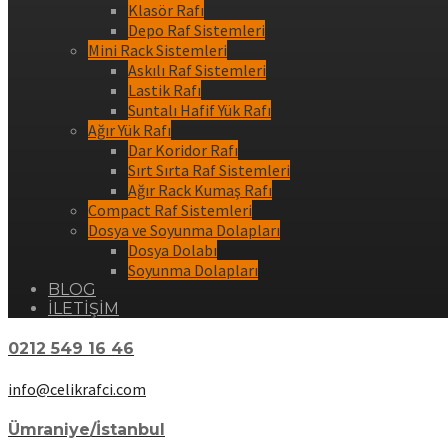
Klasör Rafı
Depo Raf Sistemleri
Mini Rack Sistemleri
Askılı Raf Sistemleri
Lastik Rafı
Suntalı Hafif Yük Rafı
Ağır Yük Rafı
Dar Koridor Rafı
Sırt Sırta Raf Sistemleri
Ağır Rack Kumaş Rafı
Compact Raf Sistemleri
Dosya ve Soyunma Dolapları
Dosya Dolabı
Soyunma Dolapları
BLOG
İLETİŞİM
0212 549 16 46
info@celikrafci.com
Ümraniye/İstanbul