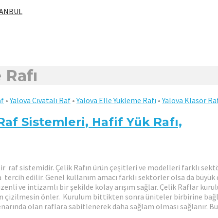
STANBUL
 Rafı
af
•
Yalova Cıvatalı Raf
•
Yalova Elle Yükleme Rafı
•
Yalova Klasör Ra
af Sistemleri, Hafif Yük Rafı,
 raf sistemidir. Çelik Rafın ürün çeşitleri ve modelleri farklı sektö
cih edilir. Genel kullanım amacı farklı sektörler olsa da büyük dep
enli ve intizamlı bir şekilde kolay arışım sağlar. Çelik Raflar kurul
n çizilmesin önler. Kurulum bittikten sonra üniteler birbirine bağl
r kenarında olan raflara sabitlenerek daha sağlam olması sağlanır. 