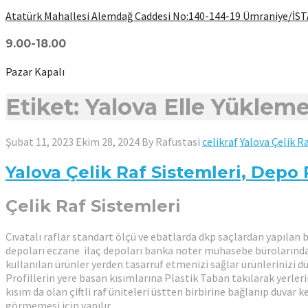
Atatürk Mahallesi Alemdağ Caddesi No:140-144-19 Ümraniye/İ
9.00-18.00
Pazar Kapalı
Etiket: Yalova Elle Yükleme
Şubat 11, 2023
Ekim 28, 2024
By
Rafustasi
celikraf
Yalova Çelik R
Yalova Çelik Raf Sistemleri, Depo R
Çelik Raf Sistemleri
Cıvatalı raflar standart ölçü ve ebatlarda dkp saçlardan yapılan bir
depoları eczane ilaç depoları banka noter muhasebe bürolarında ter
kullanılan ürünler yerden tasarruf etmenizi sağlar ürünlerinizi düz
Profillerin yere basan kısımlarına Plastik Taban takılarak yerleri
kısım da olan çiftli raf üniteleri üstten birbirine bağlanıp duva
görmemesi için yapılır.