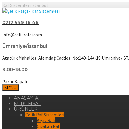
Raf Sistemleri İstanbul
0212 549 16 46
info@celikrafci.com
Ümraniye/İstanbul
Atatürk Mahallesi Alemdağ Caddesi No:140-144-19 Ümraniye/İ
9.00-18.00
Pazar Kapalı
MENÜ
ANASAYFA
KURUMSAL
ÜRÜNLER
Çelik Raf Sistemleri
Arşiv Rafı
Civatalı Raf