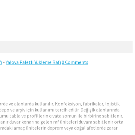
fı
•
Yalova Paletli Yükleme Rafı
0 Comments
rde ve alanlarda kullanılır. Konfeksiyon, fabrikalar, lojistik
o ve arşiv için kullanımı tercih edilir. Değişik alanlarında
umu tabla ve profillerin cıvata somun ile birbirine sabitlenir.
anır duvar kenarına gelen raf üniteleri duvara sabitlenir orta
Buradaki amaç ünitelerin deprem veya doğal afetlerde zarar