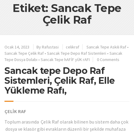
Etiket: Sancak Tepe
Çelik Raf
Ocak 14, 2023
By
Rafustasi
celikraf
Sancak Tepe Askılı Raf
•
Sancak Tepe Çelik Raf
•
Sancak Tepe Depo Raf Sistemleri
•
Sancak
Tepe Dosya Dolabı
•
Sancak Tepe hAFİF yÜK rAFI
0 Comments
Sancak tepe Depo Raf
Sistemleri, Çelik Raf, Elle
Yükleme Rafı,
ÇELİK RAF
Toplum arasında Çelik Raf olarak bilinen bu sistem daha çok
dosya ve klasör gibi evrakların düzenli bir şekilde muhafaza