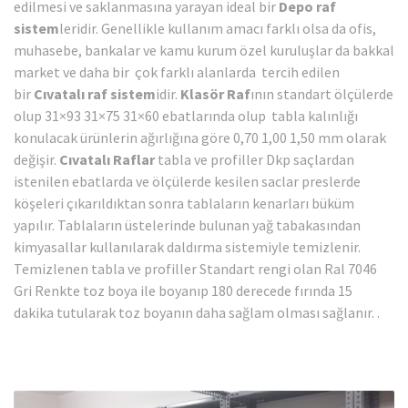
edilmesi ve saklanmasına yarayan ideal bir
Depo raf
sistem
leridir. Genellikle kullanım amacı farklı olsa da ofis,
muhasebe, bankalar ve kamu kurum özel kuruluşlar da bakkal
market ve daha bir çok farklı alanlarda tercih edilen
bir
Cıvatalı raf sistem
idir.
Klasör Raf
ının standart ölçülerde
olup 31×93 31×75 31×60 ebatlarında olup tabla kalınlığı
konulacak ürünlerin ağırlığına göre 0,70 1,00 1,50 mm olarak
değişir.
Cıvatalı Raflar
tabla ve profiller Dkp saçlardan
istenilen ebatlarda ve ölçülerde kesilen saclar preslerde
köşeleri çıkarıldıktan sonra tablaların kenarları büküm
yapılır. Tablaların üstelerinde bulunan yağ tabakasından
kimyasallar kullanılarak daldırma sistemiyle temizlenir.
Temizlenen tabla ve profiller Standart rengi olan Ral 7046
Gri Renkte toz boya ile boyanıp 180 derecede fırında 15
dakika tutularak toz boyanın daha sağlam olması sağlanır. .