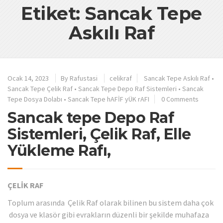
Etiket: Sancak Tepe
Askılı Raf
Ocak 14, 2023
By
Rafustasi
celikraf
Sancak Tepe Askılı Raf
•
Sancak Tepe Çelik Raf
•
Sancak Tepe Depo Raf Sistemleri
•
Sancak
Tepe Dosya Dolabı
•
Sancak Tepe hAFİF yÜK rAFI
0 Comments
Sancak tepe Depo Raf
Sistemleri, Çelik Raf, Elle
Yükleme Rafı,
ÇELİK RAF
Toplum arasında Çelik Raf olarak bilinen bu sistem daha çok
dosya ve klasör gibi evrakların düzenli bir şekilde muhafaza