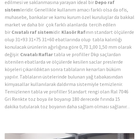
edilmesi ve saklanmasına yarayan ideal bir
Depo raf
sistem
leridir. Genellikle kullanım amacı farklı olsa da ofis,
muhasebe, bankalar ve kamu kurum özel kuruluşlar da bakkal
market ve daha bir çok farklı alanlarda tercih edilen
bir
Cıvatalı raf sistem
idir.
Klasör Raf
ının standart ölçülerde
olup 31×93 31×75 31×60 ebatlarında olup tabla kalınlığı
konulacak ürünlerin ağırlığına göre 0,70 1,00 1,50 mm olarak
değişir.
Cıvatalı Raflar
tabla ve profiller Dkp saçlardan
istenilen ebatlarda ve ölçülerde kesilen saclar preslerde
köşeleri çıkarıldıktan sonra tablaların kenarları büküm
yapılır. Tablaların üstelerinde bulunan yağ tabakasından
kimyasallar kullanılarak daldırma sistemiyle temizlenir.
Temizlenen tabla ve profiller Standart rengi olan Ral 7046
Gri Renkte toz boya ile boyanıp 180 derecede fırında 15
dakika tutularak toz boyanın daha sağlam olması sağlanır. .