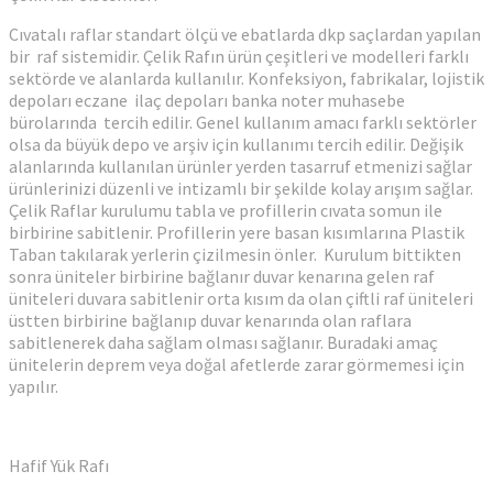
Cıvatalı raflar standart ölçü ve ebatlarda dkp saçlardan yapılan
bir raf sistemidir. Çelik Rafın ürün çeşitleri ve modelleri farklı
sektörde ve alanlarda kullanılır. Konfeksiyon, fabrikalar, lojistik
depoları eczane ilaç depoları banka noter muhasebe
bürolarında tercih edilir. Genel kullanım amacı farklı sektörler
olsa da büyük depo ve arşiv için kullanımı tercih edilir. Değişik
alanlarında kullanılan ürünler yerden tasarruf etmenizi sağlar
ürünlerinizi düzenli ve intizamlı bir şekilde kolay arışım sağlar.
Çelik Raflar kurulumu tabla ve profillerin cıvata somun ile
birbirine sabitlenir. Profillerin yere basan kısımlarına Plastik
Taban takılarak yerlerin çizilmesin önler. Kurulum bittikten
sonra üniteler birbirine bağlanır duvar kenarına gelen raf
üniteleri duvara sabitlenir orta kısım da olan çiftli raf üniteleri
üstten birbirine bağlanıp duvar kenarında olan raflara
sabitlenerek daha sağlam olması sağlanır. Buradaki amaç
ünitelerin deprem veya doğal afetlerde zarar görmemesi için
yapılır.
Hafif Yük Rafı