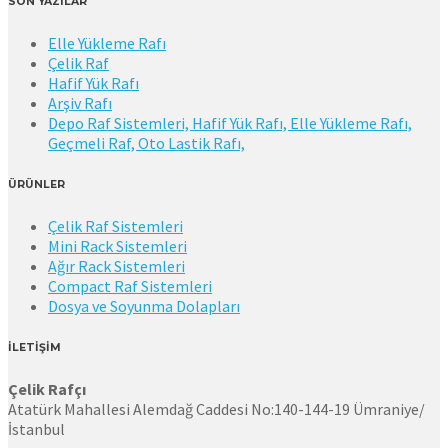
SON YAZILAR
Elle Yükleme Rafı
Çelik Raf
Hafif Yük Rafı
Arşiv Rafı
Depo Raf Sistemleri, Hafif Yük Rafı, Elle Yükleme Rafı,
Geçmeli Raf, Oto Lastik Rafı,
ÜRÜNLER
Çelik Raf Sistemleri
Mini Rack Sistemleri
Ağır Rack Sistemleri
Compact Raf Sistemleri
Dosya ve Soyunma Dolapları
İLETİŞİM
Çelik Rafçı
Atatürk Mahallesi Alemdağ Caddesi No:140-144-19 Ümraniye/
İstanbul