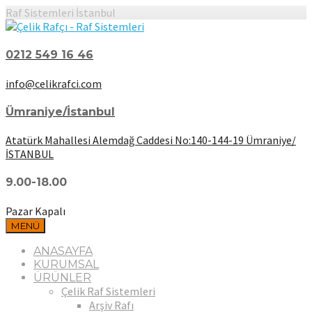
Raf Sistemleri İstanbul
0212 549 16 46
info@celikrafci.com
Ümraniye/İstanbul
Atatürk Mahallesi Alemdağ Caddesi No:140-144-19 Ümraniye/
İSTANBUL
9.00-18.00
Pazar Kapalı
MENÜ
ANASAYFA
KURUMSAL
ÜRÜNLER
Çelik Raf Sistemleri
Arşiv Rafı