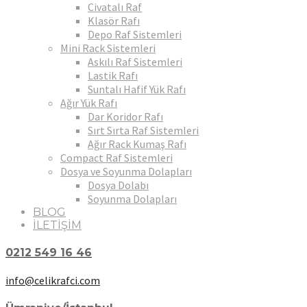
Civatalı Raf
Klasör Rafı
Depo Raf Sistemleri
Mini Rack Sistemleri
Askılı Raf Sistemleri
Lastik Rafı
Suntalı Hafif Yük Rafı
Ağır Yük Rafı
Dar Koridor Rafı
Sırt Sırta Raf Sistemleri
Ağır Rack Kumaş Rafı
Compact Raf Sistemleri
Dosya ve Soyunma Dolapları
Dosya Dolabı
Soyunma Dolapları
BLOG
İLETİŞİM
0212 549 16 46
info@celikrafci.com