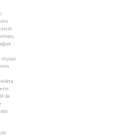
i
 oto
tercih
ılması,
şağıya
r ölçüsü
retim
.
ınlıkta
lerin
DF de
e
dır.
gibi
n