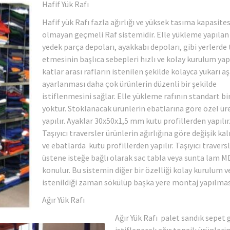
Hafif Yük Rafı
Hafif yük Rafı fazla ağırlığı ve yüksek tasıma kapasites
olmayan geçmeli Raf sistemidir. Elle yükleme yapılan
yedek parça depoları, ayakkabı depoları, gibi yerlerde 
etmesinin başlıca sebepleri hızlı ve kolay kurulum yap
katlar arası rafların istenilen şekilde kolayca yukarı a
ayarlanması daha çok ürünlerin düzenli bir şekilde
istiflenmesini sağlar. Elle yükleme rafının standart bi
yoktur. Stoklanacak ürünlerin ebatlarına göre özel ü
yapılır. Ayaklar 30x50x1,5 mm kutu profillerden yapılır
Taşıyıcı traversler ürünlerin ağırlığına göre değişik kal
ve ebatlarda kutu profillerden yapılır. Taşıyıcı travers
üstene isteğe bağlı olarak sac tabla veya sunta lam M
konulur. Bu sistemin diğer bir özelliği kolay kurulum v
istenildiği zaman sökülüp başka yere montaj yapılması
Ağır Yük Rafı
Ağır Yük Rafı palet sandık sepet 
istiflenecek ağır tonajlı ürünleri