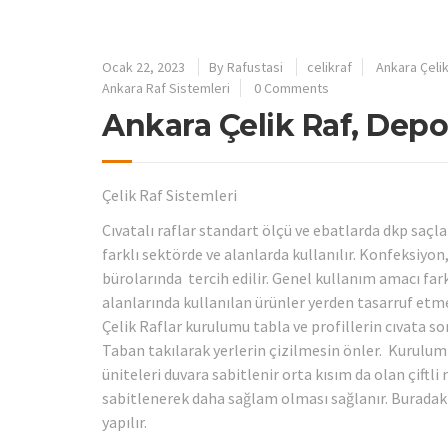
Ocak 22, 2023
By
Rafustasi
celikraf
Ankara Çelik
Ankara Raf Sistemleri
0 Comments
Ankara Çelik Raf, Depo 
Çelik Raf Sistemleri
Cıvatalı raflar standart ölçü ve ebatlarda dkp saçla
farklı sektörde ve alanlarda kullanılır. Konfeksiyo
bürolarında tercih edilir. Genel kullanım amacı farkl
alanlarında kullanılan ürünler yerden tasarruf etmen
Çelik Raflar kurulumu tabla ve profillerin cıvata so
Taban takılarak yerlerin çizilmesin önler. Kurulum 
üniteleri duvara sabitlenir orta kısım da olan çiftli
sabitlenerek daha sağlam olması sağlanır. Buradak
yapılır.