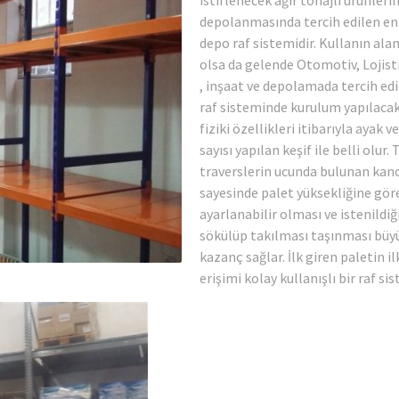
depolanmasında tercih edilen en
depo raf sistemidir. Kullanın alan
olsa da gelende Otomotiv, Lojisti
, inşaat ve depolamada tercih edil
raf sisteminde kurulum yapılacak
fiziki özellikleri itibarıyla ayak v
sayısı yapılan keşif ile belli olur. 
traverslerin ucunda bulunan kan
sayesinde palet yüksekliğine gör
ayarlanabilir olması ve istenildi
sökülüp takılması taşınması büy
kazanç sağlar. İlk giren paletin il
erişimi kolay kullanışlı bir raf sis