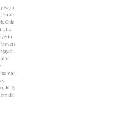
 yaygın
ı farklı
k, Gıda
ir. Bu
 yerin
e travers
Taşıyıcı
calar
e
ği zaman
ük
k çıktığı
temidir.