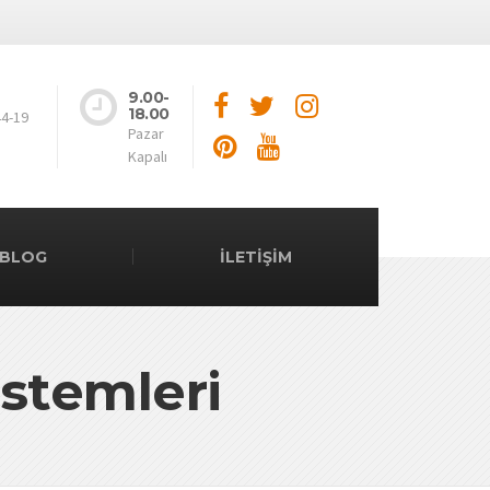
9.00-
18.00
44-19
Pazar
Kapalı
BLOG
İLETİŞİM
istemleri