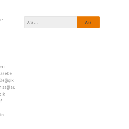
ı
•
eri
uhasebe
 Değişik
 sağlar.
tik
af
in