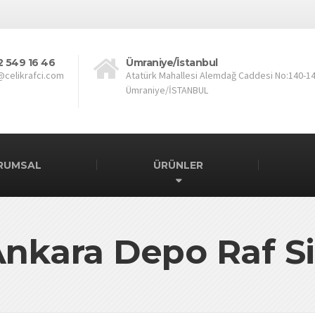
2 549 16 46
Ümraniye/İstanbul
@celikrafci.com
Atatürk Mahallesi Alemdağ Caddesi No:140-1
Ümraniye/İSTANBUL
RUMSAL
ÜRÜNLER
Ankara Depo Raf S