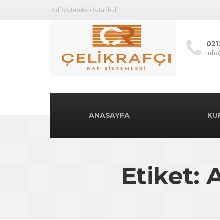
Raf Sistemleri İstanbul
021
info
ANASAYFA
KU
Etiket: 