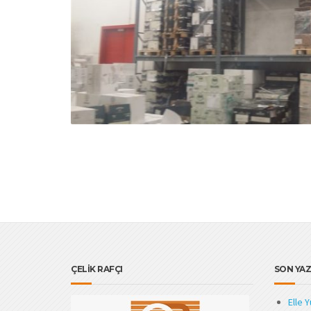
ÇELİK RAFÇI
SON YAZ
Elle 