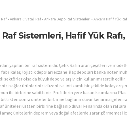
 Raf
•
Ankara Cıvatalı Raf
•
Ankara Depo Raf Sistemleri
•
Ankara Hafif Yük Raf
Raf Sistemleri, Hafif Yük Rafı,
rdan yapılan bir raf sistemidir. Çelik Rafın ürün çeşitleri ve modell
n, fabrikalar, lojistik depoları eczane ilaç depoları banka noter m
ı sektörler olsa da büyük depo ve arşiv için kullanımı tercih edilir.
izi sağlar ürünlerinizi düzenli ve intizamlı bir şekilde kolay arışım
mun ile birbirine sabitlenir. Profillerin yere basan kısımlarına Plas
bittikten sonra üniteler birbirine bağlanır duvar kenarına gelen r
 raf üniteleri üstten birbirine bağlanıp duvar kenarında olan raflara
i amaç ünitelerin deprem veya doğal afetlerde zarar görmemesi iç