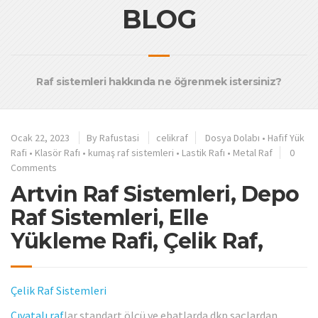
BLOG
Raf sistemleri hakkında ne öğrenmek istersiniz?
Ocak 22, 2023
By
Rafustasi
celikraf
Dosya Dolabı
•
Hafif Yük
Rafi
•
Klasör Rafı
•
kumaş raf sistemleri
•
Lastik Rafı
•
Metal Raf
0
Comments
Artvin Raf Sistemleri, Depo
Raf Sistemleri, Elle
Yükleme Rafi, Çelik Raf,
Çelik Raf Sistemleri
Cıvatalı raf
lar standart ölçü ve ebatlarda dkp saçlardan