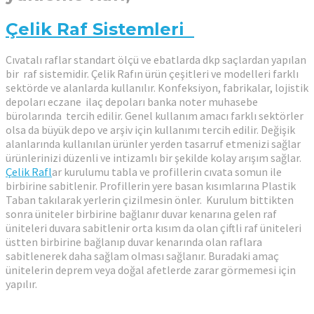
Çelik Raf Sistemleri
Cıvatalı raflar standart ölçü ve ebatlarda dkp saçlardan yapılan
bir raf sistemidir. Çelik Rafın ürün çeşitleri ve modelleri farklı
sektörde ve alanlarda kullanılır. Konfeksiyon, fabrikalar, lojistik
depoları eczane ilaç depoları banka noter muhasebe
bürolarında tercih edilir. Genel kullanım amacı farklı sektörler
olsa da büyük depo ve arşiv için kullanımı tercih edilir. Değişik
alanlarında kullanılan ürünler yerden tasarruf etmenizi sağlar
ürünlerinizi düzenli ve intizamlı bir şekilde kolay arışım sağlar.
Çelik Rafl
ar kurulumu tabla ve profillerin cıvata somun ile
birbirine sabitlenir. Profillerin yere basan kısımlarına Plastik
Taban takılarak yerlerin çizilmesin önler. Kurulum bittikten
sonra üniteler birbirine bağlanır duvar kenarına gelen raf
üniteleri duvara sabitlenir orta kısım da olan çiftli raf üniteleri
üstten birbirine bağlanıp duvar kenarında olan raflara
sabitlenerek daha sağlam olması sağlanır. Buradaki amaç
ünitelerin deprem veya doğal afetlerde zarar görmemesi için
yapılır.