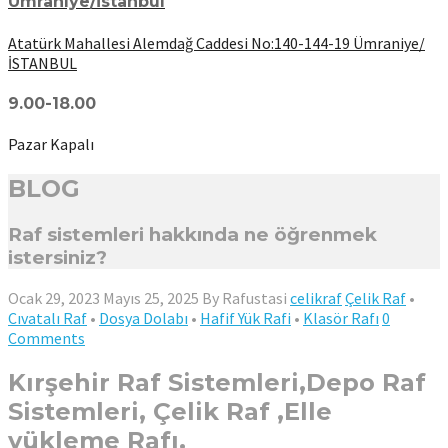
Ümraniye/İstanbul
Atatürk Mahallesi Alemdağ Caddesi No:140-144-19 Ümraniye/
İSTANBUL
9.00-18.00
Pazar Kapalı
BLOG
Raf sistemleri hakkında ne öğrenmek
istersiniz?
Ocak 29, 2023
Mayıs 25, 2025
By
Rafustasi
celikraf
Çelik Raf
•
Cıvatalı Raf
•
Dosya Dolabı
•
Hafif Yük Rafi
•
Klasör Rafı
0
Comments
Kırşehir Raf Sistemleri,Depo Raf
Sistemleri, Çelik Raf ,Elle
yükleme Rafı,