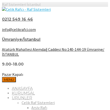
Raf Sistemleri İstanbul
0212 549 16 46
info@celikrafci.com
Ümraniye/İstanbul
Atatürk Mahallesi Alemdağ Caddesi No:140-144-19 Ümraniye/
İSTANBUL
9.00-18.00
Pazar Kapalı
MENÜ
ANASAYFA
KURUMSAL
ÜRÜNLER
Çelik Raf Sistemleri
Arşiv Rafı