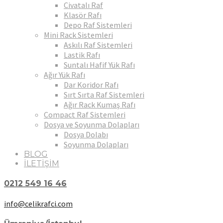
Civatalı Raf
Klasör Rafı
Depo Raf Sistemleri
Mini Rack Sistemleri
Askılı Raf Sistemleri
Lastik Rafı
Suntalı Hafif Yük Rafı
Ağır Yük Rafı
Dar Koridor Rafı
Sırt Sırta Raf Sistemleri
Ağır Rack Kumaş Rafı
Compact Raf Sistemleri
Dosya ve Soyunma Dolapları
Dosya Dolabı
Soyunma Dolapları
BLOG
İLETİŞİM
0212 549 16 46
info@celikrafci.com