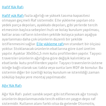
Hafif Yük Rafı
Hafif yük Rafı
fazla ağırlığı ve yüksek tasıma kapasitesi
olmayan geçmeli Raf sistemidir. Elle yükleme yapılan oto
yedek parça depoları, ayakkabı depoları, gibi yerlerde tercih
etmesinin başlıca sebepleri hızlı ve kolay kurulum yapılması,
katlar arası rafların istenilen şekilde kolayca yukarı aşağıya
ayarlanması daha çok ürünlerin düzenli bir şekilde
istiflenmesini sağlar.
Elle yükleme rafı
nın standart bir ölçüsü
yoktur. Stoklanacak ürünlerin ebatlarına göre özel üretim
yapılır. Ayaklar 30x50x1,5 mm kutu profillerden yapılır. Taşıyıcı
traversler ürünlerin ağırlığına göre değişik kalınlıkta ve
ebatlarda kutu profillerden yapılır. Taşıyıcı traverslerin üstene
isteğe bağlı olarak sac tabla veya sunta lam MDF de konulur. Bu
sistemin diğer bir özelliği kolay kurulum ve istenildiği zaman
sökülüp başka yere montaj yapılmasıdır.
Ağır Yük Rafı
Ağır Yük Rafı palet sandık sepet gibi istiflenecek ağır tonajlı
ürünlerin depolanmasında tercih edilen en yaygın depo raf
sistemidir. Kullanın alanı farklı olsa da gelende Otomotiv,