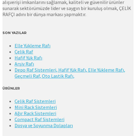
alışverişi imkanlarını sağlamak, kaliteli ve güvenilir ürünler
sunarak sektörümüzde lider ve saygın bir kuruluş olmak, ÇELİK
RAFÇI adını bir dünya markası yapmaktır.
SON YAZILAR
Elle Yükleme Rafı
Çelik Raf
Hafif Yük Rafı
Arşiv Rafı
Depo Raf Sistemleri, Hafif Yük Rafı, Elle Yükleme Rafı,
Geçmeli Raf, Oto Lastik Rafı,
ÜRÜNLER
Çelik Raf Sistemleri
Mini Rack Sistemleri
Ağır Rack Sistemleri
Compact Raf Sistemleri
Dosya ve Soyunma Dolapları