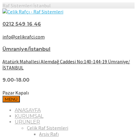
Raf Sistemleri İstanbul
0212 549 16 46
info@celikrafci.com
Ümraniye/İstanbul
Atatürk Mahallesi Alemdağ Caddesi No:140-144-19 Ümraniye/
İSTANBUL
9.00-18.00
Pazar Kapalı
MENÜ
ANASAYFA
KURUMSAL
ÜRÜNLER
Çelik Raf Sistemleri
Arşiv Rafı