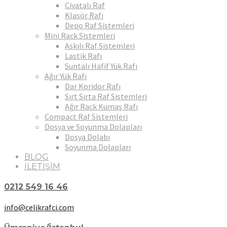
Civatalı Raf
Klasör Rafı
Depo Raf Sistemleri
Mini Rack Sistemleri
Askılı Raf Sistemleri
Lastik Rafı
Suntalı Hafif Yük Rafı
Ağır Yük Rafı
Dar Koridor Rafı
Sırt Sırta Raf Sistemleri
Ağır Rack Kumaş Rafı
Compact Raf Sistemleri
Dosya ve Soyunma Dolapları
Dosya Dolabı
Soyunma Dolapları
BLOG
İLETİŞİM
0212 549 16 46
info@celikrafci.com