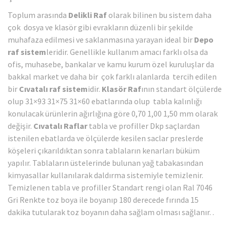
Toplum arasında
Delikli Raf
olarak bilinen bu sistem daha
çok dosya ve klasör gibi evrakların düzenli bir şekilde
muhafaza edilmesi ve saklanmasına yarayan ideal bir
Depo
raf sistem
leridir. Genellikle kullanım amacı farklı olsa da
ofis, muhasebe, bankalar ve kamu kurum özel kuruluşlar da
bakkal market ve daha bir çok farklı alanlarda tercih edilen
bir
Cıvatalı raf sistem
idir.
Klasör Raf
ının standart ölçülerde
olup 31×93 31×75 31×60 ebatlarında olup tabla kalınlığı
konulacak ürünlerin ağırlığına göre 0,70 1,00 1,50 mm olarak
değişir.
Cıvatalı Raflar
tabla ve profiller Dkp saçlardan
istenilen ebatlarda ve ölçülerde kesilen saclar preslerde
köşeleri çıkarıldıktan sonra tablaların kenarları büküm
yapılır. Tablaların üstelerinde bulunan yağ tabakasından
kimyasallar kullanılarak daldırma sistemiyle temizlenir.
Temizlenen tabla ve profiller Standart rengi olan Ral 7046
Gri Renkte toz boya ile boyanıp 180 derecede fırında 15
dakika tutularak toz boyanın daha sağlam olması sağlanır. .