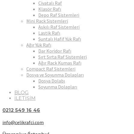
Civatalı Raf
Klasör Rafı
Depo Raf Sistemleri
Mini Rack Sistemleri
Askılı Raf Sistemleri
Lastik Rafı
Suntalı Hafif Yük Rafı
Ağır Yük Rafı
Dar Koridor Rafı
Sırt Sırta Raf Sistemleri
Ağır Rack Kumaş Rafı
Compact Raf Sistemleri
Dosya ve Soyunma Dolapları
Dosya Dolabı
Soyunma Dolapları
BLOG
İLETİŞİM
0212 549 16 46
info@celikrafci.com