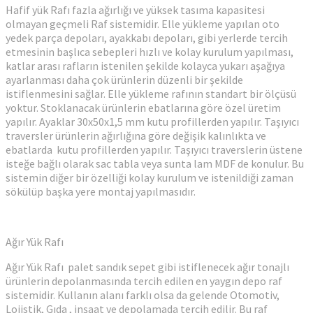
Hafif yük Rafı fazla ağırlığı ve yüksek tasıma kapasitesi
olmayan geçmeli Raf sistemidir. Elle yükleme yapılan oto
yedek parça depoları, ayakkabı depoları, gibi yerlerde tercih
etmesinin başlıca sebepleri hızlı ve kolay kurulum yapılması,
katlar arası rafların istenilen şekilde kolayca yukarı aşağıya
ayarlanması daha çok ürünlerin düzenli bir şekilde
istiflenmesini sağlar. Elle yükleme rafının standart bir ölçüsü
yoktur. Stoklanacak ürünlerin ebatlarına göre özel üretim
yapılır. Ayaklar 30x50x1,5 mm kutu profillerden yapılır. Taşıyıcı
traversler ürünlerin ağırlığına göre değişik kalınlıkta ve
ebatlarda kutu profillerden yapılır. Taşıyıcı traverslerin üstene
isteğe bağlı olarak sac tabla veya sunta lam MDF de konulur. Bu
sistemin diğer bir özelliği kolay kurulum ve istenildiği zaman
sökülüp başka yere montaj yapılmasıdır.
Ağır Yük Rafı
Ağır Yük Rafı palet sandık sepet gibi istiflenecek ağır tonajlı
ürünlerin depolanmasında tercih edilen en yaygın depo raf
sistemidir. Kullanın alanı farklı olsa da gelende Otomotiv,
Lojistik, Gıda , inşaat ve depolamada tercih edilir. Bu raf