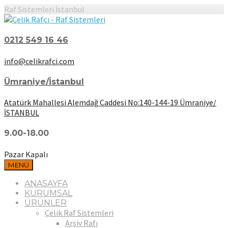
Raf Sistemleri İstanbul
0212 549 16 46
info@celikrafci.com
Ümraniye/İstanbul
Atatürk Mahallesi Alemdağ Caddesi No:140-144-19 Ümraniye/
İSTANBUL
9.00-18.00
Pazar Kapalı
MENÜ
ANASAYFA
KURUMSAL
ÜRÜNLER
Çelik Raf Sistemleri
Arşiv Rafı