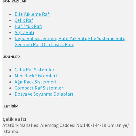
SON YAZILAR
Elle Yükleme Rafı
Çelik Raf
Hafif Yük Rafı
Arşiv Rafı
Depo Raf Sistemleri, Hafif Yük Rafı, Elle Yükleme Rafı,
Geçmeli Raf, Oto Lastik Rafı,
ÜRÜNLER
Çelik Raf Sistemleri
Mini Rack Sistemleri
Ağır Rack Sistemleri
Compact Raf Sistemleri
Dosya ve Soyunma Dolapları
İLETİŞİM
Çelik Rafçı
Atatürk Mahallesi Alemdağ Caddesi No:140-144-19 Ümraniye/
İstanbul