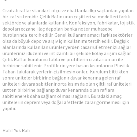
Cıvatalı raflar standart ölçü ve ebatlarda dkp saçlardan yapılan
bir raf sistemidir. Çelik Rafın ürün çeşitleri ve modelleri farklı
sektörde ve alanlarda kullanılır. Konfeksiyon, fabrikalar, lojistik
depoları eczane ilaç depoları banka noter muhasebe
bürolarında tercih edilir. Genel kullanım amacı farklı sektörler
olsa da büyük depo ve arşiv için kullanımı tercih edilir. Değişik
alanlarında kullanılan ürünler yerden tasarruf etmenizi sağlar
ürünlerinizi düzenli ve intizamlı bir şekilde kolay arışım sağlar.
Çelik Raflar kurulumu tabla ve profillerin cıvata somun ile
birbirine sabitlenir. Profillerin yere basan kısımlarına Plastik
Taban takılarak yerlerin çizilmesin önler. Kurulum bittikten
sonra üniteler birbirine bağlanır duvar kenarına gelen raf
üniteleri duvara sabitlenir orta kısım da olan çiftli raf üniteleri
üstten birbirine bağlanıp duvar kenarında olan raflara
sabitlenerek daha sağlam olması sağlanır. Buradaki amaç
ünitelerin deprem veya doğal afetlerde zarar görmemesi için
yapılır.
Hafif Yük Rafı