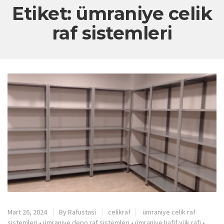
Etiket: ümraniye celik
raf sistemleri
Mart 26, 2024
By
Rafustasi
celikraf
ümraniye celik raf
sistemleri
•
ümraniye depo raf sistemleri
•
ümraniye hafif yük rafi
•