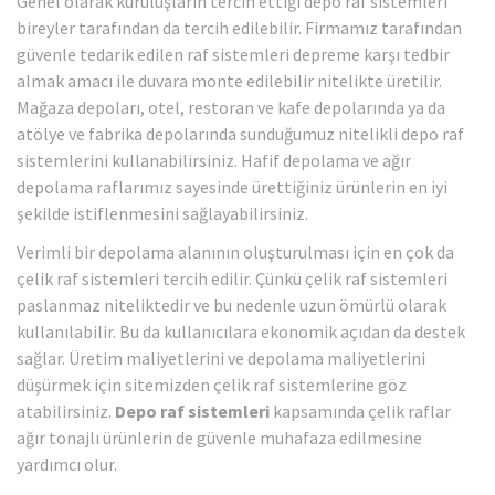
Genel olarak kuruluşların tercih ettiği depo raf sistemleri
bireyler tarafından da tercih edilebilir. Firmamız tarafından
güvenle tedarik edilen raf sistemleri depreme karşı tedbir
almak amacı ile duvara monte edilebilir nitelikte üretilir.
Mağaza depoları, otel, restoran ve kafe depolarında ya da
atölye ve fabrika depolarında sunduğumuz nitelikli depo raf
sistemlerini kullanabilirsiniz. Hafif depolama ve ağır
depolama raflarımız sayesinde ürettiğiniz ürünlerin en iyi
şekilde istiflenmesini sağlayabilirsiniz.
Verimli bir depolama alanının oluşturulması için en çok da
çelik raf sistemleri tercih edilir. Çünkü çelik raf sistemleri
paslanmaz niteliktedir ve bu nedenle uzun ömürlü olarak
kullanılabilir. Bu da kullanıcılara ekonomik açıdan da destek
sağlar. Üretim maliyetlerini ve depolama maliyetlerini
düşürmek için sitemizden çelik raf sistemlerine göz
atabilirsiniz.
Depo raf sistemleri
kapsamında çelik raflar
ağır tonajlı ürünlerin de güvenle muhafaza edilmesine
yardımcı olur.