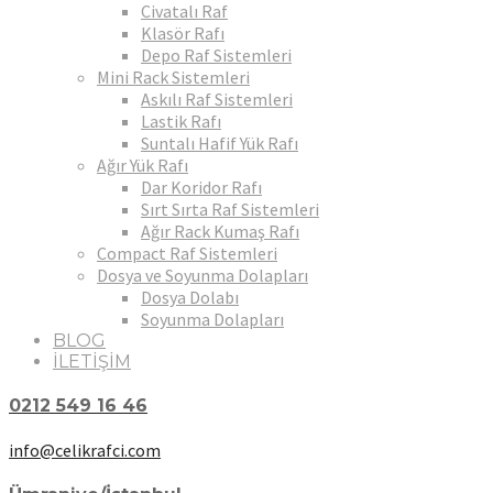
Civatalı Raf
Klasör Rafı
Depo Raf Sistemleri
Mini Rack Sistemleri
Askılı Raf Sistemleri
Lastik Rafı
Suntalı Hafif Yük Rafı
Ağır Yük Rafı
Dar Koridor Rafı
Sırt Sırta Raf Sistemleri
Ağır Rack Kumaş Rafı
Compact Raf Sistemleri
Dosya ve Soyunma Dolapları
Dosya Dolabı
Soyunma Dolapları
BLOG
İLETİŞİM
0212 549 16 46
info@celikrafci.com