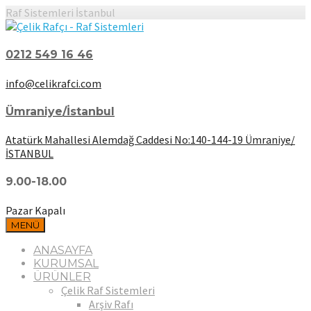
Raf Sistemleri İstanbul
0212 549 16 46
info@celikrafci.com
Ümraniye/İstanbul
Atatürk Mahallesi Alemdağ Caddesi No:140-144-19 Ümraniye/
İSTANBUL
9.00-18.00
Pazar Kapalı
MENÜ
ANASAYFA
KURUMSAL
ÜRÜNLER
Çelik Raf Sistemleri
Arşiv Rafı