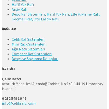
Hafif Yük Rafı
Arşiv Rafı
Depo Raf Sistemleri, Hafif Yük Rafı, Elle Yükleme Rafı,
Geçmeli Raf, Oto Lastik Rafı,
ÜRÜNLER
Çelik Raf Sistemleri
Mini Rack Sistemleri
Ağır Rack Sistemleri
Compact Raf Sistemleri
Dosya ve Soyunma Dolapları
İLETİŞİM
Çelik Rafçı
Atatürk Mahallesi Alemdağ Caddesi No:140-144-19 Ümraniye/
İstanbul
0 212 549 16 46
info@celikrafci.com