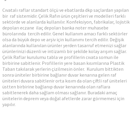
Cıvatalı raflar standart ölçü ve ebatlarda dkp saçlardan yapılan
bir raf sistemidir. Çelik Rafın ürün çeşitleri ve modelleri farklı
sektörde ve alanlarda kullanılır. Konfeksiyon, fabrikalar, lojistik
depoları eczane ilaç depoları banka noter muhasebe
bürolarında tercih edilir. Genel kullanım amacı farklı sektörler
olsa da büyük depo ve arşiv için kullanımı tercih edilir. Değişik
alanlarında kullanılan ürünler yerden tasarruf etmenizi sağlar
ürünlerinizi düzenli ve intizamlı bir şekilde kolay arışım sağlar.
Çelik Raflar kurulumu tabla ve profillerin cıvata somun ile
birbirine sabitlenir. Profillerin yere basan kısımlarına Plastik
Taban takılarak yerlerin çizilmesin önler. Kurulum bittikten
sonra üniteler birbirine bağlanır duvar kenarına gelen raf
üniteleri duvara sabitlenir orta kısım da olan çiftli raf üniteleri
üstten birbirine bağlanıp duvar kenarında olan raflara
sabitlenerek daha sağlam olması sağlanır. Buradaki amaç
ünitelerin deprem veya doğal afetlerde zarar görmemesi için
yapılır.