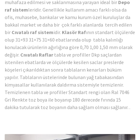
muhafaza edilmesi ve saklanmasına yarayan ideal bir
Depo
raf sistem
leridir. Genellikle kullanım amacı farklı olsa da
ofis, muhasebe, bankalar ve kamu kurum özel kuruluşlar da
bakkal market ve daha bir çok farklı alanlarda tercih edilen
bir
Cıvatalı raf sistem
idir.
Klasör Raf
ının standart ölçülerde
olup 31×93 31×75 31×60 ebatlarında olup tabla kalınlığı
konulacak ürünlerin ağırlığına göre 0,70 1,00 1,50 mm olarak
değişir.
Cıvatalı Raflar
tabla ve profiller Dkp saçlardan
istenilen ebatlarda ve ölçülerde kesilen saclar preslerde
köşeleri çıkarıldıktan sonra tablaların kenarları büküm
yapılır. Tablaların üstelerinde bulunan yağ tabakasından
kimyasallar kullanılarak daldırma sistemiyle temizlenir.
Temizlenen tabla ve profiller Standart rengi olan Ral 7046
Gri Renkte toz boya ile boyanıp 180 derecede fırında 15
dakika tutularak toz boyanın daha sağlam olması sağlanır. .