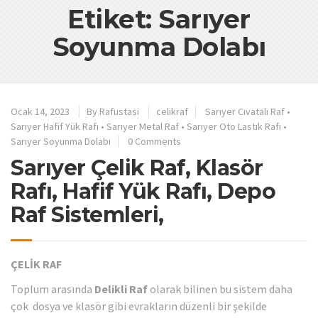
Etiket: Sarıyer
Soyunma Dolabı
Ocak 14, 2023
By
Rafustasi
celikraf
Sarıyer Cıvatalı Raf
•
Sarıyer Hafif Yük Rafı
•
Sarıyer Metal Raf
•
Sarıyer Oto Lastık Rafı
•
Sarıyer Soyunma Dolabı
0 Comments
Sarıyer Çelik Raf, Klasör
Rafı, Hafif Yük Rafı, Depo
Raf Sistemleri,
ÇELİK RAF
Toplum arasında
Delikli Raf
olarak bilinen bu sistem daha
çok dosya ve klasör gibi evrakların düzenli bir şekilde