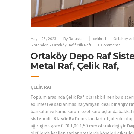
Mayıs 25, 2023
By
Rafustasi
celikraf
Ortaköy Ask
Sistemleri
•
Ortaköy Hafif Yük Rafı
0 Comments
Ortaköy Depo Raf Sistem
Metal Raf, Çelik Raf,
ÇELİK RAF
Toplum arasında Çelik Raf olarak bilinen bu sistem
edilmesi ve saklanmasına yarayan ideal bir
Arşiv r
bankalar ve kamu kurum özel kuruluşlar da bakkal m
sistem
idir.
Klasör Raf
ının standart ölçülerde olup
ağırlığına göre 0,70 1,00 1,50 mm olarak değişir.
De
ölçülerde kesilen saclar preslerde köşeleri çıkarıld