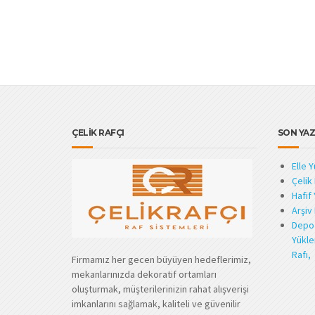
ÇELİK RAFÇI
SON YAZ
Elle 
Çelik
Hafif 
Arşiv 
Depo 
Yükle
Rafı,
Firmamız her gecen büyüyen hedeflerimiz,
mekanlarınızda dekoratif ortamları
oluşturmak, müşterilerinizin rahat alışverişi
imkanlarını sağlamak, kaliteli ve güvenilir