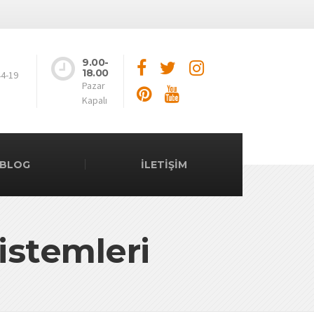
9.00-
18.00
44-19
Pazar
Kapalı
BLOG
İLETİŞİM
Sistemleri