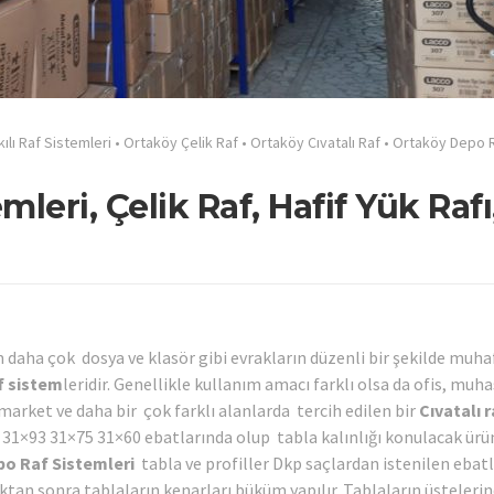
ılı Raf Sistemleri
•
Ortaköy Çelik Raf
•
Ortaköy Cıvatalı Raf
•
Ortaköy Depo 
leri, Çelik Raf, Hafif Yük Rafı
 daha çok dosya ve klasör gibi evrakların düzenli bir şekilde muh
af sistem
leridir. Genellikle kullanım amacı farklı olsa da ofis, muh
arket ve daha bir çok farklı alanlarda tercih edilen bir
Cıvatalı r
 31×93 31×75 31×60 ebatlarında olup tabla kalınlığı konulacak ürü
po Raf Sistemleri
tabla ve profiller Dkp saçlardan istenilen ebat
ıktan sonra tablaların kenarları büküm yapılır. Tablaların üsteleri