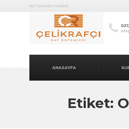
Raf Sistemleri İstanbul
021
info
ANASAYFA
KU
Etiket: O