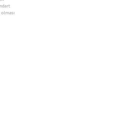
andart
m olması