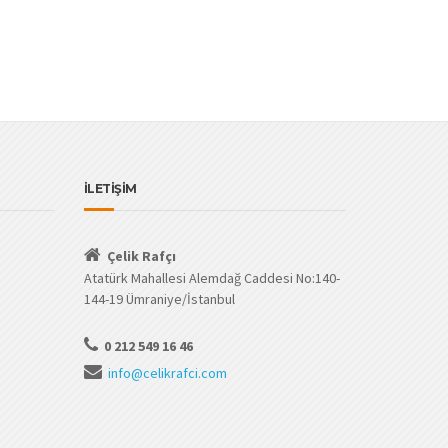
İLETİŞİM
Çelik Rafçı
Atatürk Mahallesi Alemdağ Caddesi No:140-
144-19 Ümraniye/İstanbul
0 212 549 16 46
info@celikrafci.com