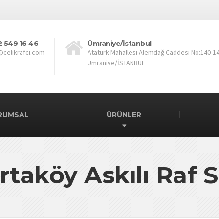
2 549 16 46
Ümraniye/İstanbul
@celikrafci.com
Atatürk Mahallesi Alemdağ Caddesi No:140-1
Ümraniye/İSTANBUL
RUMSAL
ÜRÜNLER
rtaköy Askılı Raf 