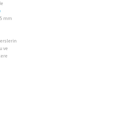
de
e
1,5 mm
erslerin
u ve
lere