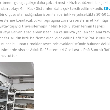
in
önemi gün geçtikçe daha çok artmıştır. Hızlı ve düzenli bir şekil
dan dolayı Mini Rack Sistemleri daha çok tercih edilmektedir.
Ell
bir ölçüsü olamadığından istenilen derinlik ve yükseklikte 30×50 
averslerine konulacak yükün ağırlığına göre traverslerin et kalınlığı
tay taşıyıcı traversler yapılır. Mini Rack Sistem lerinin taşıyıcı
ı veya Galvaniz saclardan istenilen kalınlıkta yapılan tablalar trav
ha fazla ürün hızlı istifleme alanı elde edilir. Hafif Yük Raf kurulum
n ucunda bulunan tırnaklar sayesinde ayaklar üstünde bulunan delik
ı isimlerde olsa da Askılı Raf Sistemleri Oto Lastik Rafı Suntalı Raf
 mevcuttur.