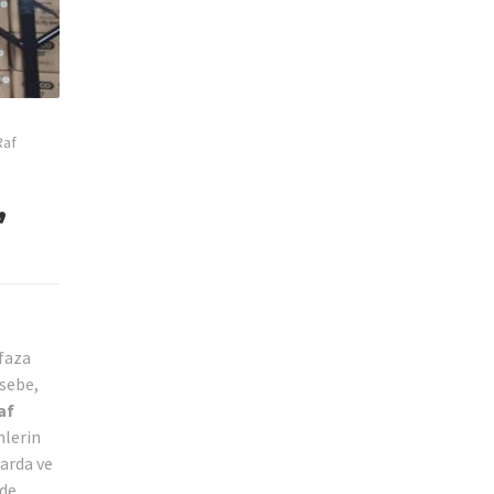
Raf
,
afaza
asebe,
af
nlerin
larda ve
nde