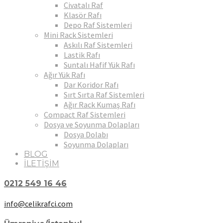
Civatalı Raf
Klasör Rafı
Depo Raf Sistemleri
Mini Rack Sistemleri
Askılı Raf Sistemleri
Lastik Rafı
Suntalı Hafif Yük Rafı
Ağır Yük Rafı
Dar Koridor Rafı
Sırt Sırta Raf Sistemleri
Ağır Rack Kumaş Rafı
Compact Raf Sistemleri
Dosya ve Soyunma Dolapları
Dosya Dolabı
Soyunma Dolapları
BLOG
İLETİŞİM
0212 549 16 46
info@celikrafci.com