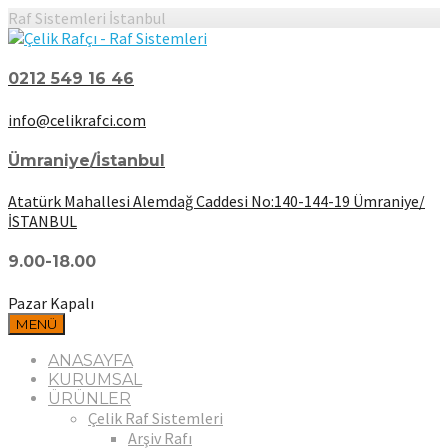
Raf Sistemleri İstanbul
0212 549 16 46
info@celikrafci.com
Ümraniye/İstanbul
Atatürk Mahallesi Alemdağ Caddesi No:140-144-19 Ümraniye/
İSTANBUL
9.00-18.00
Pazar Kapalı
MENÜ
ANASAYFA
KURUMSAL
ÜRÜNLER
Çelik Raf Sistemleri
Arşiv Rafı