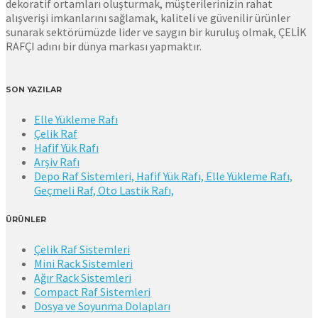
dekoratif ortamları oluşturmak, müşterilerinizin rahat
alışverişi imkanlarını sağlamak, kaliteli ve güvenilir ürünler
sunarak sektörümüzde lider ve saygın bir kuruluş olmak, ÇELİK
RAFÇI adını bir dünya markası yapmaktır.
SON YAZILAR
Elle Yükleme Rafı
Çelik Raf
Hafif Yük Rafı
Arşiv Rafı
Depo Raf Sistemleri, Hafif Yük Rafı, Elle Yükleme Rafı,
Geçmeli Raf, Oto Lastik Rafı,
ÜRÜNLER
Çelik Raf Sistemleri
Mini Rack Sistemleri
Ağır Rack Sistemleri
Compact Raf Sistemleri
Dosya ve Soyunma Dolapları