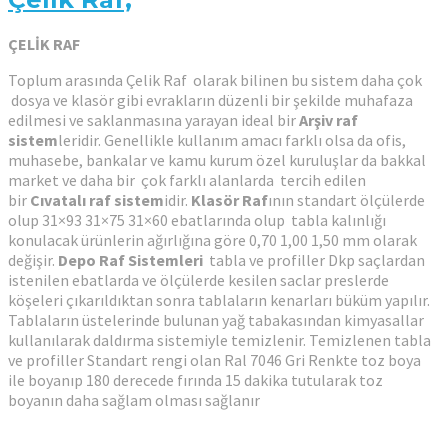
ÇELİK RAF
Toplum arasında Çelik Raf olarak bilinen bu sistem daha çok
dosya ve klasör gibi evrakların düzenli bir şekilde muhafaza
edilmesi ve saklanmasına yarayan ideal bir
Arşiv raf
sistem
leridir. Genellikle kullanım amacı farklı olsa da ofis,
muhasebe, bankalar ve kamu kurum özel kuruluşlar da bakkal
market ve daha bir çok farklı alanlarda tercih edilen
bir
Cıvatalı raf sistem
idir.
Klasör Raf
ının standart ölçülerde
olup 31×93 31×75 31×60 ebatlarında olup tabla kalınlığı
konulacak ürünlerin ağırlığına göre 0,70 1,00 1,50 mm olarak
değişir.
Depo Raf Sistemleri
tabla ve profiller Dkp saçlardan
istenilen ebatlarda ve ölçülerde kesilen saclar preslerde
köşeleri çıkarıldıktan sonra tablaların kenarları büküm yapılır.
Tablaların üstelerinde bulunan yağ tabakasından kimyasallar
kullanılarak daldırma sistemiyle temizlenir. Temizlenen tabla
ve profiller Standart rengi olan Ral 7046 Gri Renkte toz boya
ile boyanıp 180 derecede fırında 15 dakika tutularak toz
boyanın daha sağlam olması sağlanır