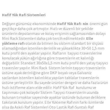
Hafif Yük Rafi
Sistemleri
Değişen günümüz ekonomisinde
Hafif Yük Rafı nin
önemi gün
geçtikçe daha çok artmıştır. Hızlı ve düzenli bir şekilde
ürünlerin depolanması ve kolay erişimin sağlamasından dolayı
Mini Rack Sistemleri daha çok tercih edilmektedir.
Elle
yükleme raf
ı
olarak da bilinen bu sistem standart bir ölçüsü
olamadığından istenilen derinlik ve yükseklikte 30×50 1,5 mm
kutu profil den ayaklar yapılır. Rafların taşıyıcı traverslerine
konulacak yükün ağırlığına göre traverslerin et kalınlığı
değişebilir. Standart 30x50x1,5 mm kutu profil den yatay taşıyıcı
traversler yapılır. Mini Rack Sistem lerinin taşıyıcı traverslerin
üstüne ayak derinliğine göre DKP boyalı veya Galvaniz
saclardan istenilen kalınlıkta yapılan tablalar traverslerin
üstüne yerleştirilir. Bu sayede ürünler dengeli ve daha fazla ürün
hızlı istifleme alanı elde edilir. Hafif Yük Raf kurulumu ve
taşınması çok kolaydır Sistem Taşıyıcı traverslerin ucunda
bulunan tırnaklar sayesinde ayaklar üstünde bulunan deliklere
takılarak kurulum yapılır. Elle Yükleme Rafının farkı isimlerde
olsa da Askılı Raf Sistemleri Oto Lastik Rafı Suntalı Raf