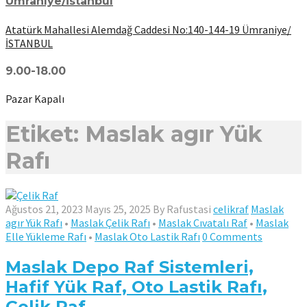
Ümraniye/İstanbul
Atatürk Mahallesi Alemdağ Caddesi No:140-144-19 Ümraniye/
İSTANBUL
9.00-18.00
Pazar Kapalı
Etiket: Maslak agır Yük
Rafı
Ağustos 21, 2023
Mayıs 25, 2025
By
Rafustasi
celikraf
Maslak
agır Yük Rafı
•
Maslak Çelik Rafı
•
Maslak Cıvatalı Raf
•
Maslak
Elle Yükleme Rafı
•
Maslak Oto Lastik Rafı
0 Comments
Maslak Depo Raf Sistemleri,
Hafif Yük Raf, Oto Lastik Rafı,
Çelik Raf,