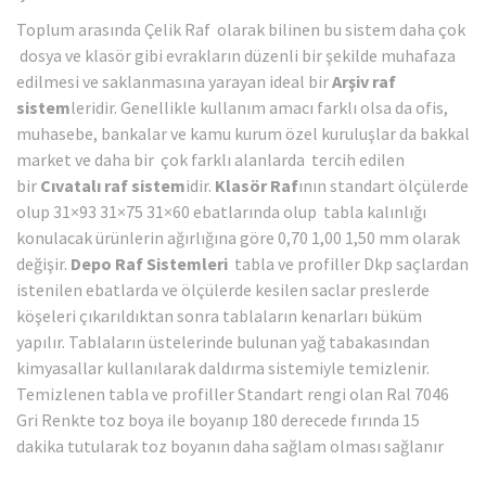
Toplum arasında Çelik Raf olarak bilinen bu sistem daha çok
dosya ve klasör gibi evrakların düzenli bir şekilde muhafaza
edilmesi ve saklanmasına yarayan ideal bir
Arşiv raf
sistem
leridir. Genellikle kullanım amacı farklı olsa da ofis,
muhasebe, bankalar ve kamu kurum özel kuruluşlar da bakkal
market ve daha bir çok farklı alanlarda tercih edilen
bir
Cıvatalı raf sistem
idir.
Klasör Raf
ının standart ölçülerde
olup 31×93 31×75 31×60 ebatlarında olup tabla kalınlığı
konulacak ürünlerin ağırlığına göre 0,70 1,00 1,50 mm olarak
değişir.
Depo Raf Sistemleri
tabla ve profiller Dkp saçlardan
istenilen ebatlarda ve ölçülerde kesilen saclar preslerde
köşeleri çıkarıldıktan sonra tablaların kenarları büküm
yapılır. Tablaların üstelerinde bulunan yağ tabakasından
kimyasallar kullanılarak daldırma sistemiyle temizlenir.
Temizlenen tabla ve profiller Standart rengi olan Ral 7046
Gri Renkte toz boya ile boyanıp 180 derecede fırında 15
dakika tutularak toz boyanın daha sağlam olması sağlanır