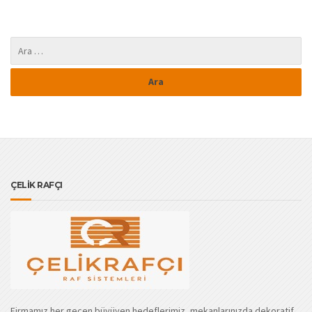
ÇELİK RAFÇI
Firmamız her gecen büyüyen hedeflerimiz, mekanlarınızda dekoratif