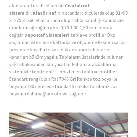
alanlarda tercih edilen bir
Cıvatalı raf
sistem
idir.
Klasör Raf
ının standart ölçülerde olup 31×93
31×75 31×60 ebatlarında olup tabla kalınlığı konulacak
ürünlerin ağırlığına göre 0,70 1,00 1,50 mm olarak
değişir.
Depo Raf Sistemleri
tabla ve profiller Dkp
saçlardan istenilen ebatlarda ve ölçülerde kesilen saclar
preslerde köşeleri çıkarıldıktan sonra tablaların
kenarları büküm yapılır. Tablaların üstelerinde bulunan
yağ tabakasından kimyasallar kullanılarak daldırma
sistemiyle temizlenir. Temizlenen tabla ve profiller
Standart rengi olan Ral 7046 Gri Renkte toz boya ile
boyanıp 180 derecede fırında 15 dakika tutularak toz
boyanın daha sağlam olması sağlanır