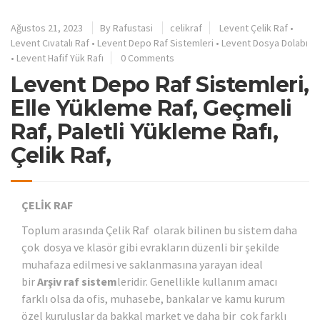
Ağustos 21, 2023
By
Rafustasi
celikraf
Levent Çelik Raf
•
Levent Cıvatalı Raf
•
Levent Depo Raf Sistemleri
•
Levent Dosya Dolabı
•
Levent Hafif Yük Rafı
0 Comments
Levent Depo Raf Sistemleri,
Elle Yükleme Raf, Geçmeli
Raf, Paletli Yükleme Rafı,
Çelik Raf,
ÇELİK RAF
Toplum arasında Çelik Raf olarak bilinen bu sistem daha
çok dosya ve klasör gibi evrakların düzenli bir şekilde
muhafaza edilmesi ve saklanmasına yarayan ideal
bir
Arşiv raf sistem
leridir. Genellikle kullanım amacı
farklı olsa da ofis, muhasebe, bankalar ve kamu kurum
özel kuruluşlar da bakkal market ve daha bir çok farklı