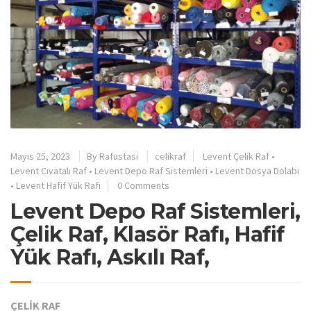
Mayıs 25, 2023
By
Rafustasi
celikraf
Levent Çelik Raf
•
Levent Cıvatalı Raf
•
Levent Depo Raf Sistemleri
•
Levent Dosya Dolabı
•
Levent Hafif Yük Rafı
0 Comments
Levent Depo Raf Sistemleri,
Çelik Raf, Klasör Rafı, Hafif
Yük Rafı, Askılı Raf,
ÇELİK RAF