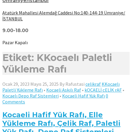
Ümraniye/İstanbul
Atatürk Mahallesi Alemdağ Caddesi No:140-144-19 Ümraniye/
İSTANBUL
9.00-18.00
Pazar Kapalı
Etiket: KKocaelı Paletli
Yükleme Rafı
Ocak 29, 2023
Mayıs 25, 2025
By
Rafustasi
celikraf
KKocaelı
Paletli Yükleme Rafı
•
Kocaeli Askılı Raf
•
kOCAELİ çELİK rAF
•
Kocaelı Depo Raf Sistemleri
•
Kocaeli Hafif Yük Rafı
0
Comments
Kocaeli Hafif Yük Rafı, Elle
Yükleme Rafı, Çelik Raf, Paletli
Yük Rafı, Depo Raf Sistemleri,