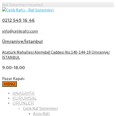
Raf Sistemleri İstanbul
0212 549 16 46
info@celikrafci.com
Ümraniye/İstanbul
Atatürk Mahallesi Alemdağ Caddesi No:140-144-19 Ümraniye/
İSTANBUL
9.00-18.00
Pazar Kapalı
MENÜ
ANASAYFA
KURUMSAL
ÜRÜNLER
Çelik Raf Sistemleri
Arşiv Rafı