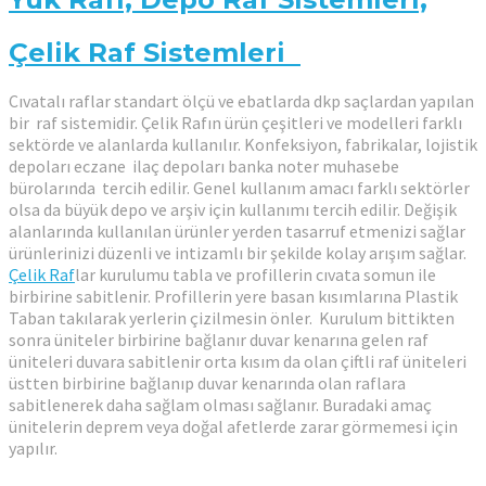
Çelik Raf Sistemleri
Cıvatalı raflar standart ölçü ve ebatlarda dkp saçlardan yapılan
bir raf sistemidir. Çelik Rafın ürün çeşitleri ve modelleri farklı
sektörde ve alanlarda kullanılır. Konfeksiyon, fabrikalar, lojistik
depoları eczane ilaç depoları banka noter muhasebe
bürolarında tercih edilir. Genel kullanım amacı farklı sektörler
olsa da büyük depo ve arşiv için kullanımı tercih edilir. Değişik
alanlarında kullanılan ürünler yerden tasarruf etmenizi sağlar
ürünlerinizi düzenli ve intizamlı bir şekilde kolay arışım sağlar.
Çelik Raf
lar kurulumu tabla ve profillerin cıvata somun ile
birbirine sabitlenir. Profillerin yere basan kısımlarına Plastik
Taban takılarak yerlerin çizilmesin önler. Kurulum bittikten
sonra üniteler birbirine bağlanır duvar kenarına gelen raf
üniteleri duvara sabitlenir orta kısım da olan çiftli raf üniteleri
üstten birbirine bağlanıp duvar kenarında olan raflara
sabitlenerek daha sağlam olması sağlanır. Buradaki amaç
ünitelerin deprem veya doğal afetlerde zarar görmemesi için
yapılır.