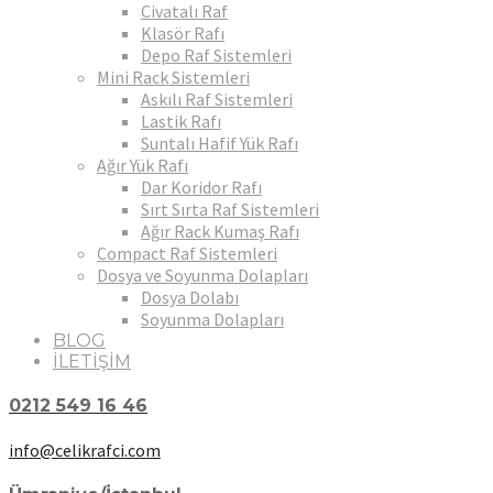
Civatalı Raf
Klasör Rafı
Depo Raf Sistemleri
Mini Rack Sistemleri
Askılı Raf Sistemleri
Lastik Rafı
Suntalı Hafif Yük Rafı
Ağır Yük Rafı
Dar Koridor Rafı
Sırt Sırta Raf Sistemleri
Ağır Rack Kumaş Rafı
Compact Raf Sistemleri
Dosya ve Soyunma Dolapları
Dosya Dolabı
Soyunma Dolapları
BLOG
İLETİŞİM
0212 549 16 46
info@celikrafci.com