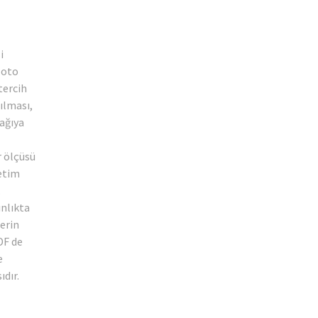
i
 oto
tercih
ılması,
şağıya
r ölçüsü
retim
.
ınlıkta
lerin
DF de
e
dır.