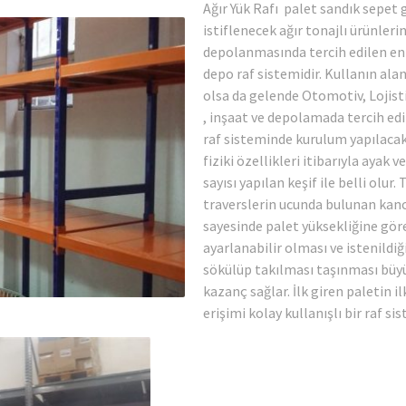
Ağır Yük Rafı palet sandık sepet 
istiflenecek ağır tonajlı ürünleri
depolanmasında tercih edilen en
depo raf sistemidir. Kullanın alan
olsa da gelende Otomotiv, Lojisti
, inşaat ve depolamada tercih edil
raf sisteminde kurulum yapılacak
fiziki özellikleri itibarıyla ayak v
sayısı yapılan keşif ile belli olur. 
traverslerin ucunda bulunan kan
sayesinde palet yüksekliğine gör
ayarlanabilir olması ve istenildi
sökülüp takılması taşınması büy
kazanç sağlar. İlk giren paletin il
erişimi kolay kullanışlı bir raf sis