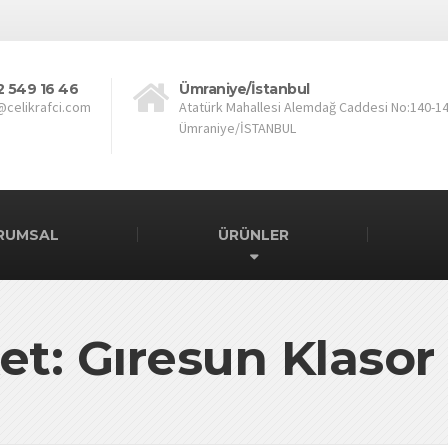
2 549 16 46
Ümraniye/İstanbul
@celikrafci.com
Atatürk Mahallesi Alemdağ Caddesi No:140-1
Ümraniye/İSTANBUL
RUMSAL
ÜRÜNLER
et: Gıresun Klasor