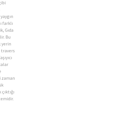
gibi
n
 yaygın
ı farklı
k, Gıda
ir. Bu
 yerin
e travers
Taşıyıcı
calar
e
ği zaman
ük
k çıktığı
temidir.