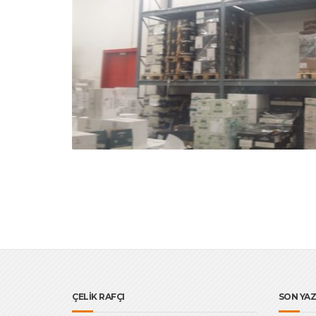
ÇELİK RAFÇI
SON YAZ