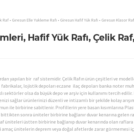
k Raf
•
Gıresun Elle Yukleme Rafı
•
Giresun Hafif Yük Rafı
•
Gıresun Klasor Raf
leri, Hafif Yük Rafı, Çelik Raf
rdan yapılan bir raf sistemidir. Çelik Rafın ürün çeşitleri ve modell
n, fabrikalar, lojistik depoları eczane ilaç depoları banka noter m
ı sektörler olsa da büyük depo ve arşiv için kullanımı tercih edilir.
izi sağlar ürünlerinizi düzenli ve intizamlı bir şekilde kolay arışım
mun ile birbirine sabitlenir. Profillerin yere basan kısımlarına Plas
bittikten sonra üniteler birbirine bağlanır duvar kenarına gelen r
 raf üniteleri üstten birbirine bağlanıp duvar kenarında olan raflara
i amaç ünitelerin deprem veya doğal afetlerde zarar görmemesi iç