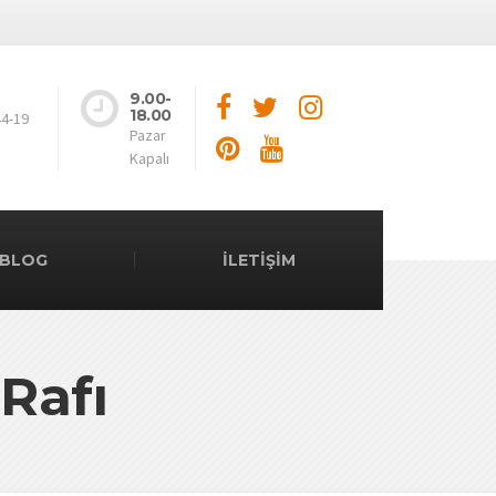
9.00-
18.00
44-19
Pazar
Kapalı
BLOG
İLETİŞİM
 Rafı