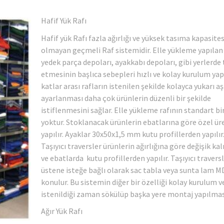
Hafif Yük Rafı
Hafif yük Rafı fazla ağırlığı ve yüksek tasıma kapasites
olmayan geçmeli Raf sistemidir. Elle yükleme yapılan
yedek parça depoları, ayakkabı depoları, gibi yerlerde 
etmesinin başlıca sebepleri hızlı ve kolay kurulum yap
katlar arası rafların istenilen şekilde kolayca yukarı a
ayarlanması daha çok ürünlerin düzenli bir şekilde
istiflenmesini sağlar. Elle yükleme rafının standart bi
yoktur. Stoklanacak ürünlerin ebatlarına göre özel ü
yapılır. Ayaklar 30x50x1,5 mm kutu profillerden yapılır
Taşıyıcı traversler ürünlerin ağırlığına göre değişik kal
ve ebatlarda kutu profillerden yapılır. Taşıyıcı travers
üstene isteğe bağlı olarak sac tabla veya sunta lam M
konulur. Bu sistemin diğer bir özelliği kolay kurulum v
istenildiği zaman sökülüp başka yere montaj yapılması
Ağır Yük Rafı