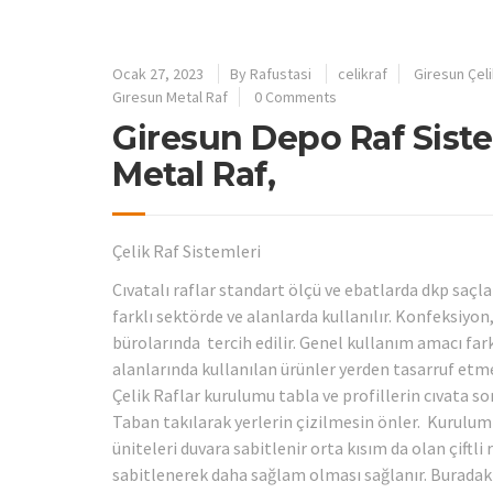
Ocak 27, 2023
By
Rafustasi
celikraf
Giresun Çeli
Gıresun Metal Raf
0 Comments
Giresun Depo Raf Sistem
Metal Raf,
Çelik Raf Sistemleri
Cıvatalı raflar standart ölçü ve ebatlarda dkp saçla
farklı sektörde ve alanlarda kullanılır. Konfeksiyo
bürolarında tercih edilir. Genel kullanım amacı farkl
alanlarında kullanılan ürünler yerden tasarruf etmen
Çelik Raflar kurulumu tabla ve profillerin cıvata so
Taban takılarak yerlerin çizilmesin önler. Kurulum 
üniteleri duvara sabitlenir orta kısım da olan çiftli
sabitlenerek daha sağlam olması sağlanır. Buradak