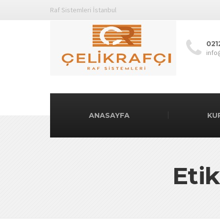
Raf Sistemleri İstanbul
021
info
ANASAYFA
KU
Etik