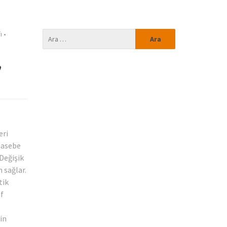
ı
•
,
eri
uhasebe
 Değişik
 sağlar.
tik
af
in