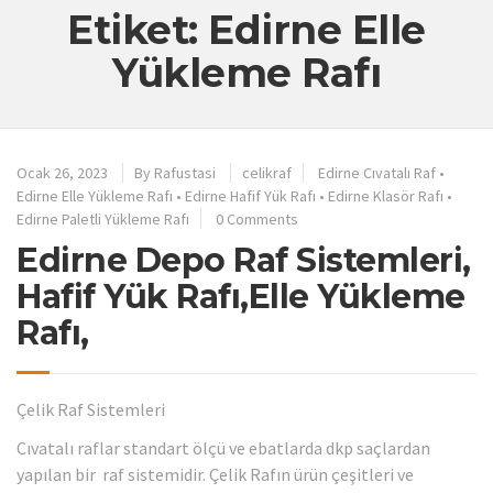
Etiket: Edirne Elle
Yükleme Rafı
Ocak 26, 2023
By
Rafustasi
celikraf
Edirne Cıvatalı Raf
•
Edirne Elle Yükleme Rafı
•
Edirne Hafif Yük Rafı
•
Edirne Klasör Rafı
•
Edirne Paletli Yükleme Rafı
0 Comments
Edirne Depo Raf Sistemleri,
Hafif Yük Rafı,Elle Yükleme
Rafı,
Çelik Raf Sistemleri
Cıvatalı raflar standart ölçü ve ebatlarda dkp saçlardan
yapılan bir raf sistemidir. Çelik Rafın ürün çeşitleri ve