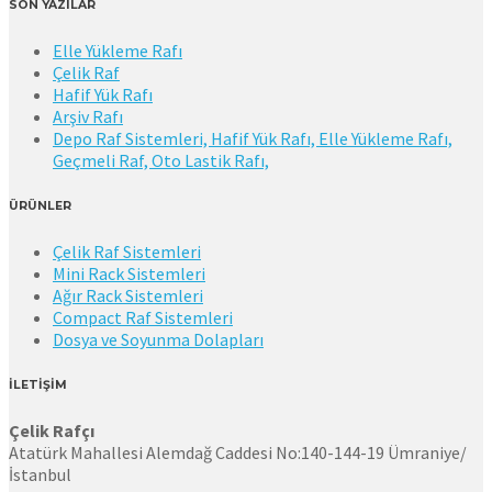
SON YAZILAR
Elle Yükleme Rafı
Çelik Raf
Hafif Yük Rafı
Arşiv Rafı
Depo Raf Sistemleri, Hafif Yük Rafı, Elle Yükleme Rafı,
Geçmeli Raf, Oto Lastik Rafı,
ÜRÜNLER
Çelik Raf Sistemleri
Mini Rack Sistemleri
Ağır Rack Sistemleri
Compact Raf Sistemleri
Dosya ve Soyunma Dolapları
İLETİŞİM
Çelik Rafçı
Atatürk Mahallesi Alemdağ Caddesi No:140-144-19 Ümraniye/
İstanbul