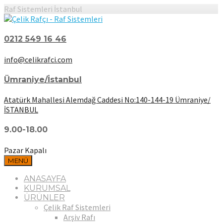
Raf Sistemleri İstanbul
0212 549 16 46
info@celikrafci.com
Ümraniye/İstanbul
Atatürk Mahallesi Alemdağ Caddesi No:140-144-19 Ümraniye/
İSTANBUL
9.00-18.00
Pazar Kapalı
MENÜ
ANASAYFA
KURUMSAL
ÜRÜNLER
Çelik Raf Sistemleri
Arşiv Rafı