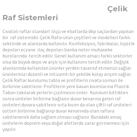
Çelik
Raf Sistemleri
Cıvatalı raflar standart ölçü ve ebatlarda dkp saçlardan yapılan
bir raf sistemidir. Çelik Rafın ürün çeşitleri ve modelleri farklı
sektörde ve alanlarda kullanılır. Konfeksiyon, fabrikalar, lojistik
depoları eczane ilaç depoları banka noter muhasebe
bürolarında tercih edilir. Genel kullanım amacı farklı sektörler
olsa da büyük depo ve arşiv için kullanımı tercih edilir. Değişik
alanlarında kullanılan ürünler yerden tasarruf etmenizi sağlar
ürünlerinizi düzenli ve intizamlı bir şekilde kolay arışım sağlar.
Çelik Raflar kurulumu tabla ve profillerin cıvata somun ile
birbirine sabitlenir. Profillerin yere basan kısımlarına Plastik
Taban takılarak yerlerin çizilmesin önler. Kurulum bittikten
sonra üniteler birbirine bağlanır duvar kenarına gelen raf
üniteleri duvara sabitlenir orta kısım da olan çiftli raf üniteleri
üstten birbirine bağlanıp duvar kenarında olan raflara
sabitlenerek daha sağlam olması sağlanır. Buradaki amaç
ünitelerin deprem veya doğal afetlerde zarar görmemesi için
yapılır.