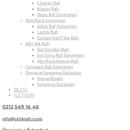
Civatalı Raf
Klasör Rafı
Depo Raf Sistemleri
Mini Rack Sistemleri
Askılı Raf Sistemleri
Lastik Rafı
Suntalı Hafif Yük Rafı
Ağır Yük Rafı
Dar Koridor Rafı
Sırt Sırta Raf Sistemleri
Ağır Rack Kumaş Rafı
Compact Raf Sistemleri
Dosya ve Soyunma Dolapları
Dosya Dolabı
Soyunma Dolapları
BLOG
İLETİŞİM
0212 549 16 46
info@celikrafci.com