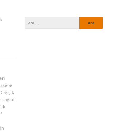
ik
eri
uhasebe
 Değişik
 sağlar.
tik
af
in