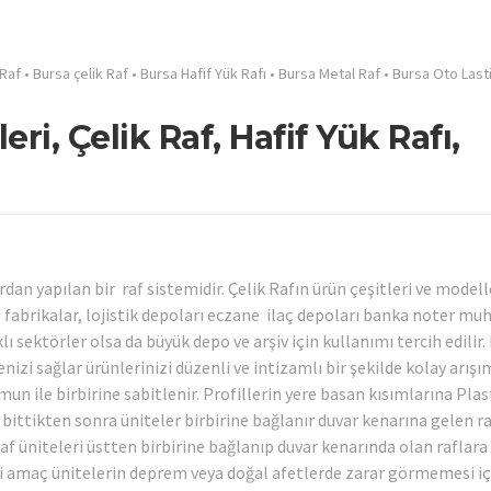
 Raf
•
Bursa çelik Raf
•
Bursa Hafif Yük Rafı
•
Bursa Metal Raf
•
Bursa Oto Last
ri, Çelik Raf, Hafif Yük Rafı,
rdan yapılan bir raf sistemidir. Çelik Rafın ürün çeşitleri ve modell
n, fabrikalar, lojistik depoları eczane ilaç depoları banka noter m
ı sektörler olsa da büyük depo ve arşiv için kullanımı tercih edilir.
izi sağlar ürünlerinizi düzenli ve intizamlı bir şekilde kolay arışım
mun ile birbirine sabitlenir. Profillerin yere basan kısımlarına Plas
bittikten sonra üniteler birbirine bağlanır duvar kenarına gelen r
 raf üniteleri üstten birbirine bağlanıp duvar kenarında olan raflara
i amaç ünitelerin deprem veya doğal afetlerde zarar görmemesi iç