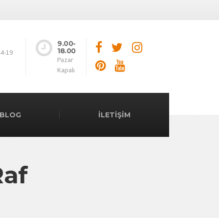
9.00-
18.00
44-19
Pazar
Kapalı
BLOG
İLETİŞİM
Raf