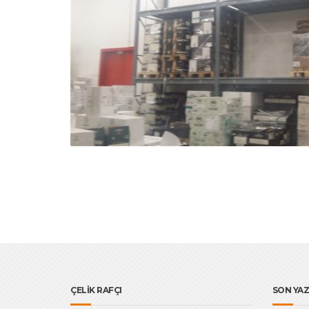
ÇELİK RAFÇI
SON YAZ