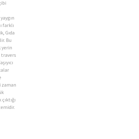
gibi
n
 yaygın
ı farklı
k, Gıda
ir. Bu
 yerin
e travers
Taşıyıcı
calar
e
ği zaman
ük
k çıktığı
temidir.