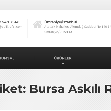
2 549 16 46
Ümraniye/İstanbul
@celikrafci.com
Atatürk Mahallesi Alemdağ Caddesi No:140-1
Ümraniye/İSTANBUL
RUMSAL
ÜRÜNLER
iket: Bursa Askılı 