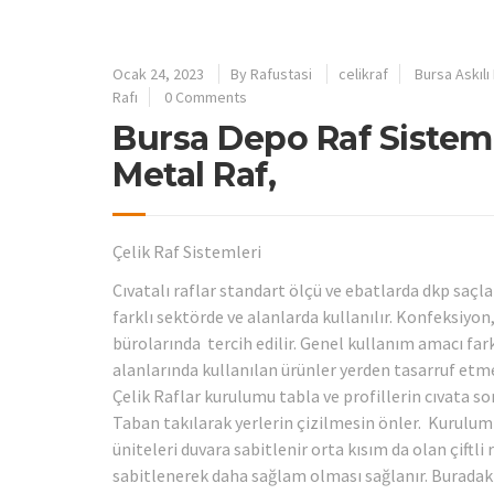
Ocak 24, 2023
By
Rafustasi
celikraf
Bursa Askılı
Rafı
0 Comments
Bursa Depo Raf Sistemle
Metal Raf,
Çelik Raf Sistemleri
Cıvatalı raflar standart ölçü ve ebatlarda dkp saçla
farklı sektörde ve alanlarda kullanılır. Konfeksiyo
bürolarında tercih edilir. Genel kullanım amacı farkl
alanlarında kullanılan ürünler yerden tasarruf etmen
Çelik Raflar kurulumu tabla ve profillerin cıvata so
Taban takılarak yerlerin çizilmesin önler. Kurulum 
üniteleri duvara sabitlenir orta kısım da olan çiftli
sabitlenerek daha sağlam olması sağlanır. Buradak