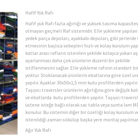
Hafif Yük Rafı
Hafif yük Rafı fazla ağırlığı ve yüksek tasıma kapasites
olmayan geçmeli Raf sistemidir. Elle yükleme yapılan
yedek parça depoları, ayakkabı depoları, gibi yerlerde 
etmesinin başlıca sebepleri hızlı ve kolay kurulum yap
katlar arası rafların istenilen şekilde kolayca yukarı a
ayarlanması daha çok ürünlerin düzenli bir şekilde
istiflenmesini sağlar. Elle yükleme rafının standart bi
yoktur. Stoklanacak ürünlerin ebatlarına göre özel ü
yapılır. Ayaklar 30x50x1,5 mm kutu profillerden yapılır
Taşıyıcı traversler ürünlerin ağırlığına göre değişik kal
ve ebatlarda kutu profillerden yapılır. Taşıyıcı travers
üstene isteğe bağlı olarak sac tabla veya sunta lam M
konulur. Bu sistemin diğer bir özelliği kolay kurulum v
istenildiği zaman sökülüp başka yere montaj yapılması
Ağır Yük Rafı