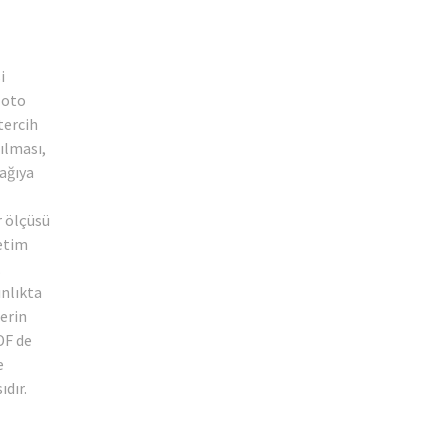
i
 oto
tercih
ılması,
şağıya
r ölçüsü
retim
.
ınlıkta
lerin
DF de
e
dır.