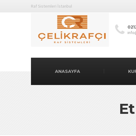
Raf Sistemleri İstanbul
021
info
ANASAYFA
KU
Et