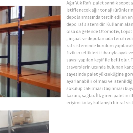
Ağır Yük Rafı palet sandık sepet 
istiflenecek ağır tonajlı ürünleri
depolanmasında tercih edilen en
depo raf sistemidir. Kullanın alan
olsa da gelende Otomotiv, Lojisti
, inşaat ve depolamada tercih edil
raf sisteminde kurulum yapılacak
fiziki özellikleri itibarıyla ayak v
sayısı yapılan keşif ile belli olur. 
traverslerin ucunda bulunan kan
sayesinde palet yüksekliğine gör
ayarlanabilir olması ve istenildi
sökülüp takılması taşınması büy
kazanç sağlar. İlk giren paletin il
erişimi kolay kullanışlı bir raf sis