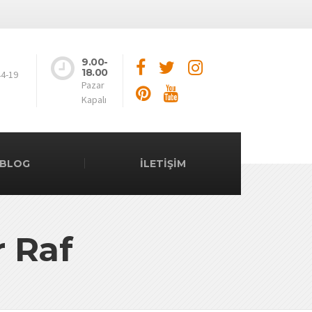
9.00-
18.00
44-19
Pazar
Kapalı
BLOG
İLETİŞİM
r Raf