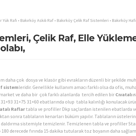
r Yük Rafı
•
Bakırköy Askılı Raf
•
Bakırköy Çelik Raf Sistemleri
•
Bakırköy Hafi
emleri, Çelik Raf, Elle Yüklem
olabı,
em daha çok dosya ve klasör gibi evrakların düzenli bir şekilde mu
f sistem
leridir. Genellikle kullanım amacı farklı olsa da ofis, muh
arket ve daha bir çok farklı alanlarda tercih edilen bir
Cıvatalı r
 31×93 31×75 31×60 ebatlarında olup tabla kalınlığı konulacak ürü
atalı Raflar
tabla ve profiller Dkp saçlardan istenilen ebatlarda v
ıktan sonra tablaların kenarları büküm yapılır. Tablaların üsteleri
daldırma sistemiyle temizlenir. Temizlenen tabla ve profiller St
p 180 derecede fırında 15 dakika tutularak toz boyanın daha sağla