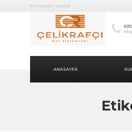
Raf Sistemleri İstanbul
021
info
ANASAYFA
KU
Etik