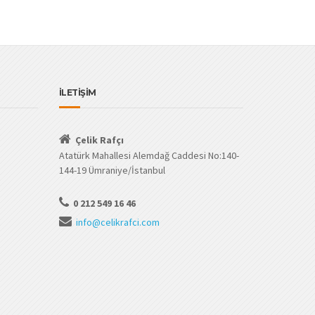
İLETİŞİM
Çelik Rafçı
Atatürk Mahallesi Alemdağ Caddesi No:140-
144-19 Ümraniye/İstanbul
0 212 549 16 46
info@celikrafci.com