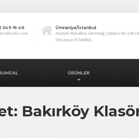
2 549 16 46
Ümraniye/İstanbul
@celikrafci.com
Atatürk Mahallesi Alemdağ Caddesi No:140-1
Ümraniye/İSTANBUL
RUMSAL
ÜRÜNLER
et: Bakırköy Klasö