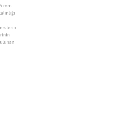
1,5 mm
alınlığı
erslerin
rinin
bulunan