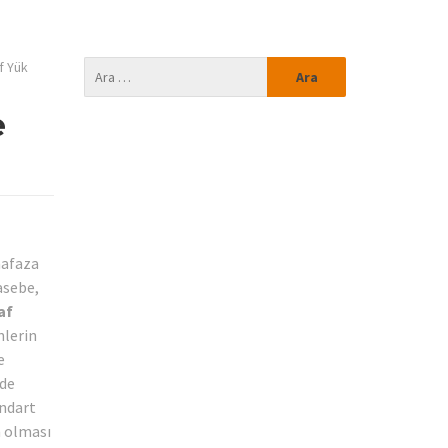
f Yük
e
hafaza
asebe,
af
nlerin
e
nde
andart
m olması