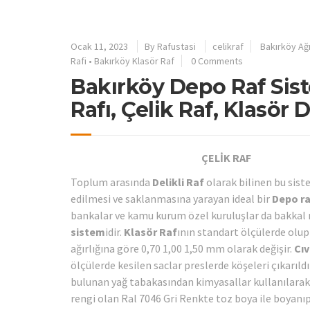
Ocak 11, 2023
By
Rafustasi
celikraf
Bakırköy Ağı
Rafi
•
Bakırköy Klasör Raf
0 Comments
Bakırköy Depo Raf Sist
Rafı, Çelik Raf, Klasör D
ÇELİK RAF
Toplum arasında
Delikli Raf
olarak bilinen bu sist
edilmesi ve saklanmasına yarayan ideal bir
Depo ra
bankalar ve kamu kurum özel kuruluşlar da bakkal m
sistem
idir.
Klasör Raf
ının standart ölçülerde olup
ağırlığına göre 0,70 1,00 1,50 mm olarak değişir.
Cıv
ölçülerde kesilen saclar preslerde köşeleri çıkarıld
bulunan yağ tabakasından kimyasallar kullanılarak 
rengi olan Ral 7046 Gri Renkte toz boya ile boyanı