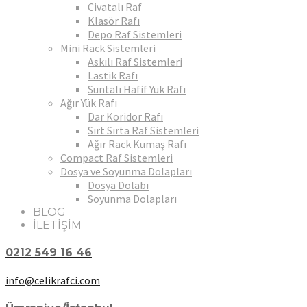
Civatalı Raf
Klasör Rafı
Depo Raf Sistemleri
Mini Rack Sistemleri
Askılı Raf Sistemleri
Lastik Rafı
Suntalı Hafif Yük Rafı
Ağır Yük Rafı
Dar Koridor Rafı
Sırt Sırta Raf Sistemleri
Ağır Rack Kumaş Rafı
Compact Raf Sistemleri
Dosya ve Soyunma Dolapları
Dosya Dolabı
Soyunma Dolapları
BLOG
İLETİŞİM
0212 549 16 46
info@celikrafci.com