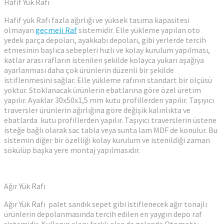
Hafif Yük Rafı
Hafif yük Rafı fazla ağırlığı ve yüksek tasıma kapasitesi
olmayan
geçmeli Raf
sistemidir. Elle yükleme yapılan oto
yedek parça depoları, ayakkabı depoları, gibi yerlerde tercih
etmesinin başlıca sebepleri hızlı ve kolay kurulum yapılması,
katlar arası rafların istenilen şekilde kolayca yukarı aşağıya
ayarlanması daha çok ürünlerin düzenli bir şekilde
istiflenmesini sağlar. Elle yükleme rafının standart bir ölçüsü
yoktur. Stoklanacak ürünlerin ebatlarına göre özel üretim
yapılır. Ayaklar 30x50x1,5 mm kutu profillerden yapılır. Taşıyıcı
traversler ürünlerin ağırlığına göre değişik kalınlıkta ve
ebatlarda kutu profillerden yapılır. Taşıyıcı traverslerin üstene
isteğe bağlı olarak sac tabla veya sunta lam MDF de konulur. Bu
sistemin diğer bir özelliği kolay kurulum ve istenildiği zaman
sökülüp başka yere montaj yapılmasıdır.
Ağır Yük Rafı
Ağır Yük Rafı palet sandık sepet gibi istiflenecek ağır tonajlı
ürünlerin depolanmasında tercih edilen en yaygın depo raf
sistemidir. Kullanın alanı farklı olsa da gelende Otomotiv,