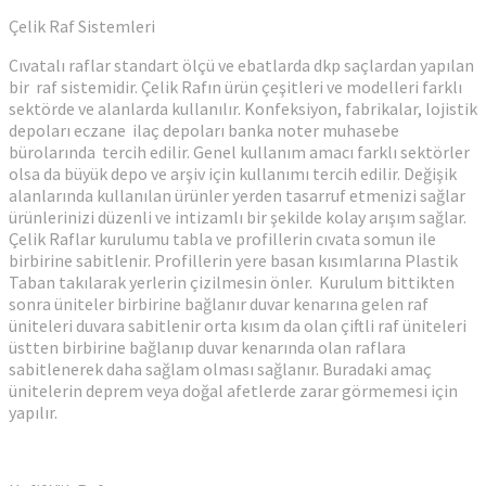
Çelik Raf Sistemleri
Cıvatalı raflar standart ölçü ve ebatlarda dkp saçlardan yapılan
bir raf sistemidir. Çelik Rafın ürün çeşitleri ve modelleri farklı
sektörde ve alanlarda kullanılır. Konfeksiyon, fabrikalar, lojistik
depoları eczane ilaç depoları banka noter muhasebe
bürolarında tercih edilir. Genel kullanım amacı farklı sektörler
olsa da büyük depo ve arşiv için kullanımı tercih edilir. Değişik
alanlarında kullanılan ürünler yerden tasarruf etmenizi sağlar
ürünlerinizi düzenli ve intizamlı bir şekilde kolay arışım sağlar.
Çelik Raflar kurulumu tabla ve profillerin cıvata somun ile
birbirine sabitlenir. Profillerin yere basan kısımlarına Plastik
Taban takılarak yerlerin çizilmesin önler. Kurulum bittikten
sonra üniteler birbirine bağlanır duvar kenarına gelen raf
üniteleri duvara sabitlenir orta kısım da olan çiftli raf üniteleri
üstten birbirine bağlanıp duvar kenarında olan raflara
sabitlenerek daha sağlam olması sağlanır. Buradaki amaç
ünitelerin deprem veya doğal afetlerde zarar görmemesi için
yapılır.