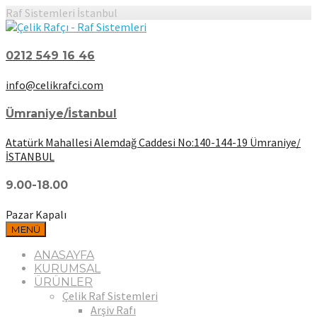
Raf Sistemleri İstanbul
0212 549 16 46
info@celikrafci.com
Ümraniye/İstanbul
Atatürk Mahallesi Alemdağ Caddesi No:140-144-19 Ümraniye/
İSTANBUL
9.00-18.00
Pazar Kapalı
MENÜ
ANASAYFA
KURUMSAL
ÜRÜNLER
Çelik Raf Sistemleri
Arşiv Rafı