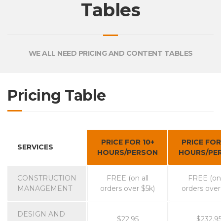
Tables
WE ALL NEED PRICING AND CONTENT TABLES
Pricing Table
PRICE FOR 10+
PRICE FOR
SERVICES
HOURS/PERSON
HOURS/PE
CONSTRUCTION
FREE (on all
FREE (on 
MANAGEMENT
orders over $5k)
orders over
DESIGN AND
$22.95
$232.9