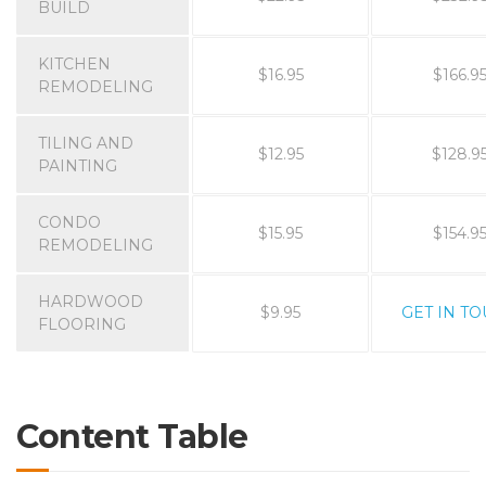
BUILD
KITCHEN
$16.95
$166.9
REMODELING
TILING AND
$12.95
$128.9
PAINTING
CONDO
$15.95
$154.9
REMODELING
HARDWOOD
$9.95
GET IN T
FLOORING
Content Table