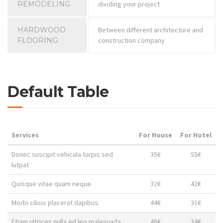
REMODELING
dividing your project
HARDWOOD
Between different architecture and
FLOORING
construction company
Default Table
Services
For House
For Hotel
Donec suscipit vehicula turpis sed
35€
55€
lutpat
Quisque vitae quam neque.
32€
42€
Morbi cilisis placerat dapibus.
44€
31€
Etiam ultrices nulla ed leo malesuada
48€
34€