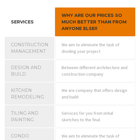
WHY ARE OUR PRICES SO
SERVICES
MUCH BETTER THAN FROM
ANYONE ELSE!!
CONSTRUCTION
We aim to eliminate the task of
MANAGEMENT
dividing your project
DESIGN AND
Between different architecture and
BUILD
construction company
KITCHEN
We are company that offers design
REMODELING
and build
TILING AND
Services for you from initial
PAINTING
sketches to the final
CONDO
We aim to eliminate the task of